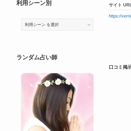
利用シーン別
サイト UR
https://ve
利
用
シ
ー
ン
ランダム占い師
口コミ掲