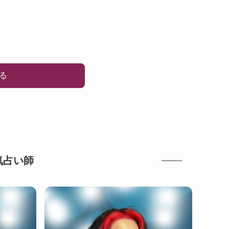
る
気占い師