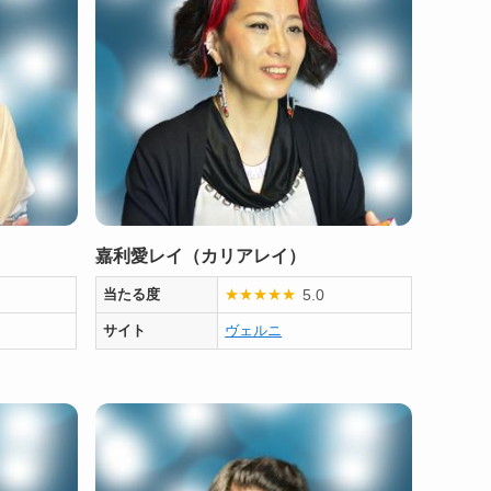
嘉利愛レイ（カリアレイ）
5.0
当たる度
★
★
★
★
★
サイト
ヴェルニ