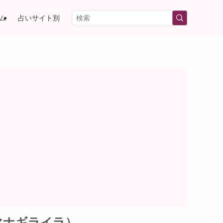
ム
占いサイト別
マナギライラ）