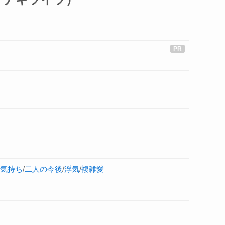
気持ち
/
二人の今後
/
浮気
/
複雑愛