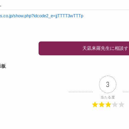
L
rnis.co.jp/show.php?idcode2_e=jjTTTT3wTTTp
天凪来羅先生に相談す
示板
3
当たる度