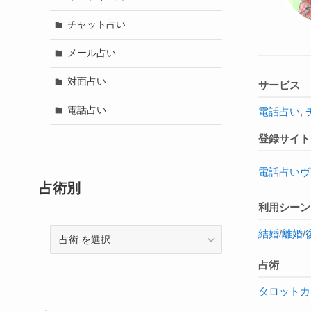
チャット占い
メール占い
対面占い
サービス
電話占い
電話占い
,
登録サイト
電話占いヴ
占術別
利用シーン
結婚
/
離婚
/
占
術
占術
タロットカ