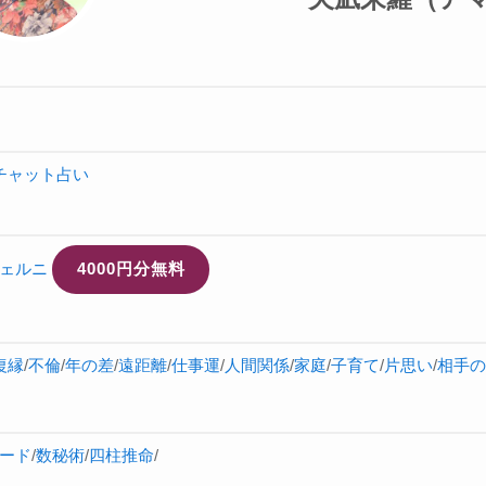
チャット占い
ェルニ
4000円分無料
復縁
/
不倫
/
年の差
/
遠距離
/
仕事運
/
人間関係
/
家庭
/
子育て
/
片思い
/
相手の
ード
/
数秘術
/
四柱推命
/