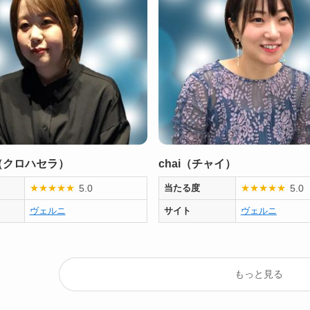
（クロハセラ）
chai（チャイ）
5.0
5.0
★
★
★
★
★
当たる度
★
★
★
★
★
ヴェルニ
サイト
ヴェルニ
もっと見る