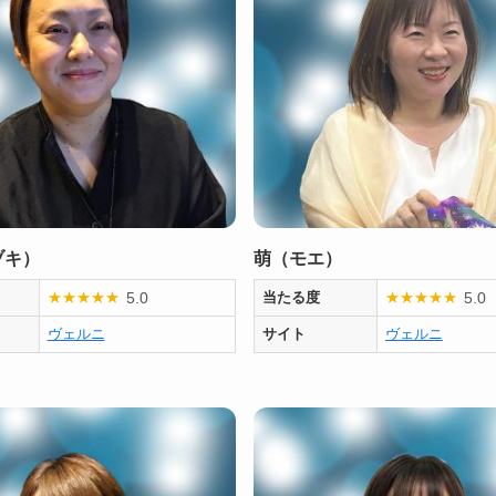
ヅキ）
萌（モエ）
5.0
5.0
★
★
★
★
★
当たる度
★
★
★
★
★
ヴェルニ
サイト
ヴェルニ