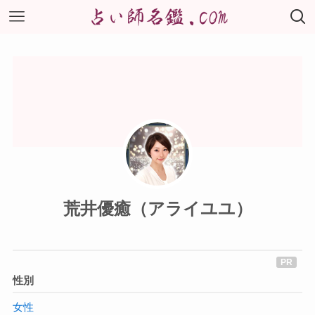
荒井優癒（アライユユ）
性別
女性