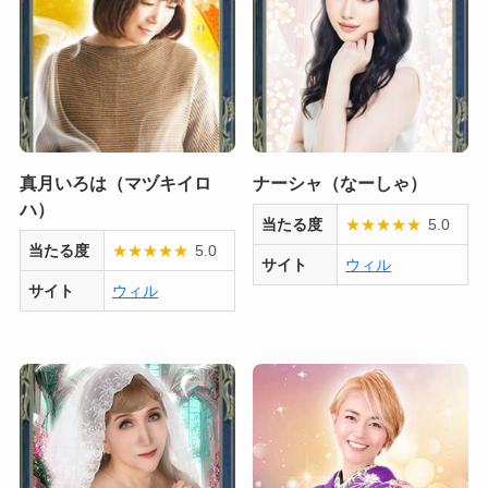
真月いろは（マヅキイロ
ナーシャ（なーしゃ）
ハ）
当たる度
★
★
★
★
★
5.0
当たる度
★
★
★
★
★
5.0
サイト
ウィル
サイト
ウィル