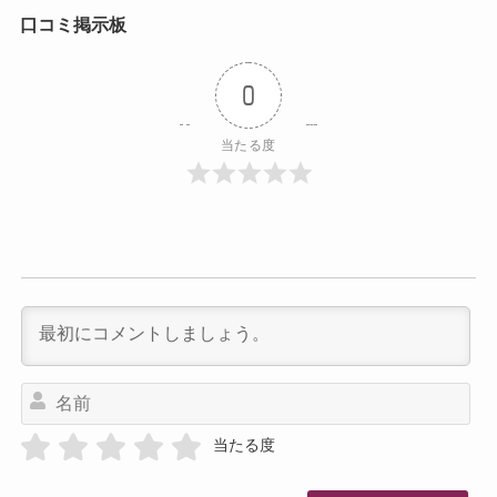
口コミ掲示板
0
当たる度
名
前
当たる度