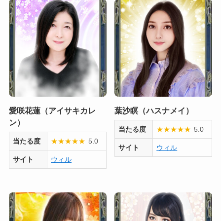
愛咲花蓮（アイサキカレ
葉沙瞑（ハスナメイ）
ン）
当たる度
★
★
★
★
★
5.0
当たる度
★
★
★
★
★
5.0
サイト
ウィル
サイト
ウィル