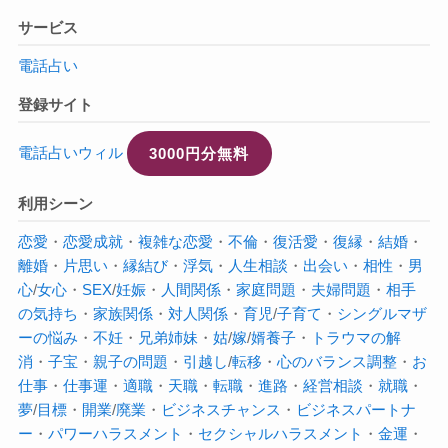
サービス
電話占い
登録サイト
電話占いウィル
3000円分無料
利用シーン
恋愛
・
恋愛成就
・
複雑な恋愛
・
不倫
・
復活愛
・
復縁
・
結婚
・
離婚
・
片思い
・
縁結び
・
浮気
・
人生相談
・
出会い
・
相性
・
男
心
/
女心
・
SEX
/
妊娠
・
人間関係
・
家庭問題
・
夫婦問題
・
相手
の気持ち
・
家族関係
・
対人関係
・
育児
/
子育て
・
シングルマザ
ーの悩み
・
不妊
・
兄弟姉妹
・
姑
/
嫁
/
婿養子
・
トラウマの解
消
・
子宝
・
親子の問題
・
引越し
/
転移
・
心のバランス調整
・
お
仕事
・
仕事運
・
適職
・
天職
・
転職
・
進路
・
経営相談
・
就職
・
夢
/
目標
・
開業
/
廃業
・
ビジネスチャンス
・
ビジネスパートナ
ー
・
パワーハラスメント
・
セクシャルハラスメント
・
金運
・