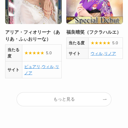
アリア・フィオリーナ（あ
福良晴笑（フクラハルエ）
りあ・ふぃおりーな）
当たる度
★
★
★
★
★
5.0
当たる
★
★
★
★
★
5.0
サイト
ウィル
,
リノア
度
ピュアリ
,
ウィル
,
リ
サイト
ノア
もっと見る