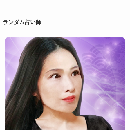
シ
ー
ン
ランダム占い師