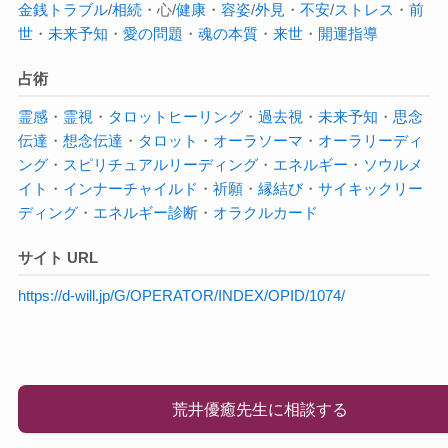
金銭トラブル
/
相続
・心/
健康
・
容姿
/
外見
・
不安
/
ストレス
・
前
世
・
未来予知
・
愛の問題
・
魂の本質
・
来世
・
開運指導
占術
霊感
・
霊視
・
タロット
ヒーリング
・
過去視
・
未来予知
・
思念
伝達
・
想念伝達
・
タロット
・
オーラソーマ
・
オーラ
リーディ
ング
・
スピリチュアルリーディング
・
エネルギー
・
ソウルメ
イト
・
インナーチャイルド
・
祈願
・
縁結び
・
サイキック
リー
ディング
・
エネルギー診断
・
オラクルカード
サイト URL
https://d-will.jp/G/OPERATOR/INDEX/OPID/1074/
荒井優癒先生に相談する