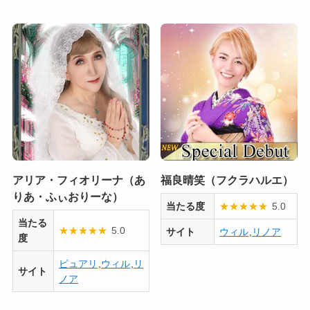
アリア・フィオリーナ（あ
福良晴笑（フクラハルエ）
りあ・ふぃおりーな）
当たる度
★
★
★
★
★
5.0
当たる
★
★
★
★
★
5.0
サイト
ウィル
,
リノア
度
ピュアリ
,
ウィル
,
リ
サイト
ノア