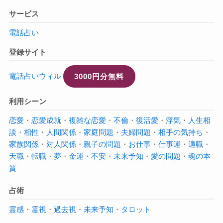
サービス
電話占い
登録サイト
電話占いウィル
3000円分無料
利用シーン
恋愛
・
恋愛成就
・
複雑な恋愛
・
不倫
・
復活愛
・
浮気
・
人生相
談
・
相性
・
人間関係
・
家庭問題
・
夫婦問題
・
相手の気持ち
・
家族関係
・
対人関係
・
親子の問題
・
お仕事
・
仕事運
・
適職
・
天職
・
転職
・
夢
・
金運
・
不安
・
未来予知
・
愛の問題
・
魂の本
質
占術
霊感
・
霊視
・
過去視
・
未来予知
・
タロット