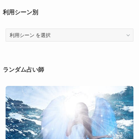
利用シーン別
利
用
シ
ー
ン
ランダム占い師