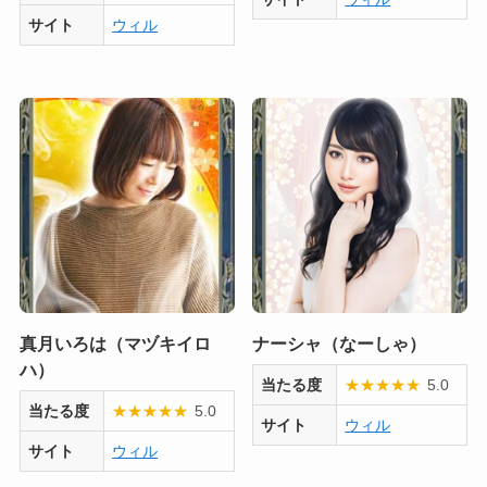
サイト
ウィル
真月いろは（マヅキイロ
ナーシャ（なーしゃ）
ハ）
当たる度
★
★
★
★
★
5.0
当たる度
★
★
★
★
★
5.0
サイト
ウィル
サイト
ウィル