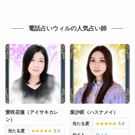
電話占いウィルの人気占い師
愛咲花蓮（アイサキカレ
葉沙瞑（ハスナメイ）
ン）
当たる度
★
★
★
★
★
5.0
当たる度
★
★
★
★
★
5.0
サイト
ウィル