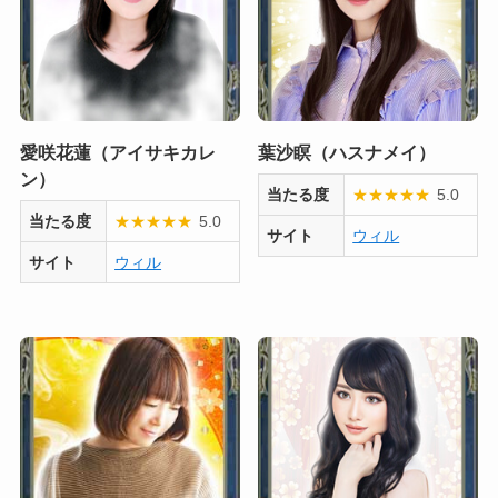
愛咲花蓮（アイサキカレ
葉沙瞑（ハスナメイ）
ン）
当たる度
★
★
★
★
★
5.0
当たる度
★
★
★
★
★
5.0
サイト
ウィル
サイト
ウィル