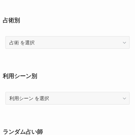
占術別
占
術
利用シーン別
利
用
シ
ー
ン
ランダム占い師