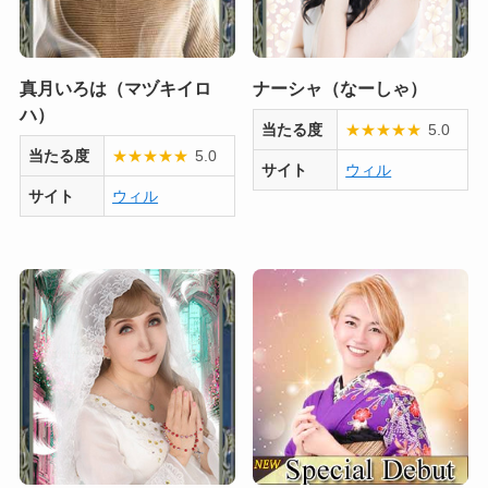
真月いろは（マヅキイロ
ナーシャ（なーしゃ）
ハ）
当たる度
★
★
★
★
★
5.0
当たる度
★
★
★
★
★
5.0
サイト
ウィル
サイト
ウィル