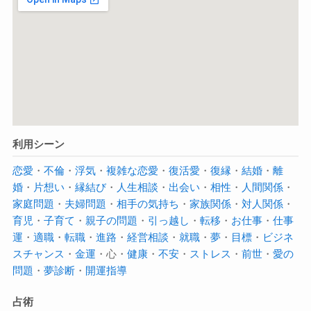
利用シーン
恋愛
・
不倫
・
浮気
・
複雑な恋愛
・
復活愛
・
復縁
・
結婚
・
離
婚
・
片想い
・
縁結び
・
人生相談
・
出会い
・
相性
・
人間関係
・
家庭問題
・
夫婦問題
・
相手の気持ち
・
家族関係
・
対人関係
・
育児
・
子育て
・
親子の問題
・
引っ越し
・
転移
・
お仕事
・
仕事
運
・
適職
・
転職
・
進路
・
経営相談
・
就職
・
夢
・
目標
・
ビジネ
スチャンス
・
金運
・心・
健康
・
不安
・
ストレス
・
前世
・
愛の
問題
・
夢診断
・
開運指導
占術