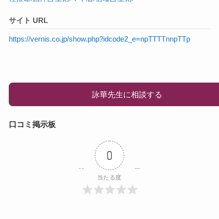
サイト URL
https://vernis.co.jp/show.php?idcode2_e=npTTTTnnpTTp
詠華先生に相談する
口コミ掲示板
0
当たる度