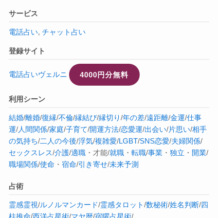
サービス
電話占い
,
チャット占い
登録サイト
電話占いヴェルニ
4000円分無料
利用シーン
結婚
/
離婚
/
復縁
/
不倫
/
縁結び
/
縁切り
/
年の差
/
遠距離
/
金運
/
仕事
運
/
人間関係
/
家庭
/
子育て
/
開運方法
/
恋愛運
/
出会い
/
片思い
/
相手
の気持ち
/
二人の今後
/
浮気
/
複雑愛
/
LGBT
/
SNS恋愛
/
夫婦関係
/
セックスレス
/
介護
/
適職
・才能/
就職
・
転職
/
事業
・
独立
・
開業
/
職場関係
/
使命
・
宿命
/
引き寄せ
/
未来予測
占術
霊感
霊視
/
ルノルマンカード
/
霊感タロット
/
数秘術
/
姓名判断
/
四
柱推命
/
西洋占星術
/
マヤ暦
/
宿曜占星術
/