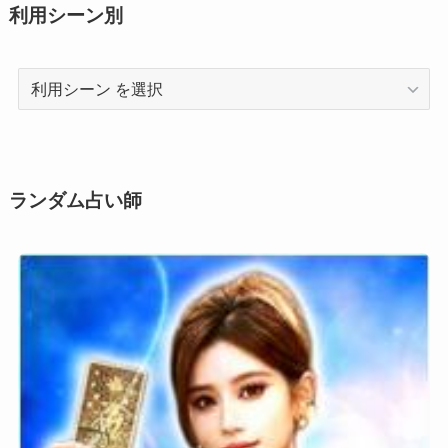
利用シーン別
利
用
シ
ー
ン
ランダム占い師