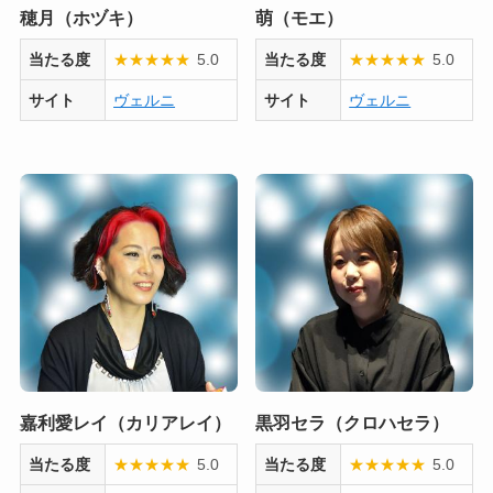
穂月（ホヅキ）
萌（モエ）
当たる度
★
★
★
★
★
5.0
当たる度
★
★
★
★
★
5.0
サイト
ヴェルニ
サイト
ヴェルニ
嘉利愛レイ（カリアレイ）
黒羽セラ（クロハセラ）
当たる度
★
★
★
★
★
5.0
当たる度
★
★
★
★
★
5.0