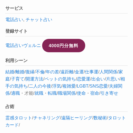
サービス
電話占い
,
チャット占い
登録サイト
電話占いヴェルニ
4000円分無料
利用シーン
結婚
/
離婚
/
復縁
/
不倫
/
年の差
/
遠距離
/
金運
/
仕事運
/
人間関係
/
家
庭
/
子育て
/
開運方法
/
ペットの気持ち
/
恋愛運
/
出会い
/
片思い
/
相
手の気持ち
/
二人の今後
/
浮気
/
複雑愛
/
LGBT
/
SNS恋愛
/
夫婦関
係
/
適職
・才能/
就職
・
転職
/
職場関係
/
使命
・
宿命
/
引き寄せ
占術
霊感タロット
/
チャネリング
/
遠隔ヒーリング
/
数秘術
/
タロット
カード
/