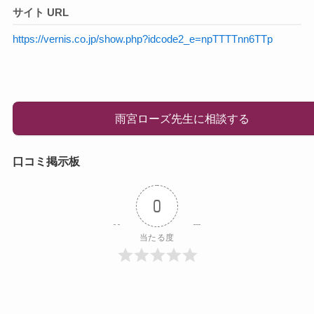
サイト URL
https://vernis.co.jp/show.php?idcode2_e=npTTTTnn6TTp
雨宮ローズ先生に相談する
口コミ掲示板
0
当たる度