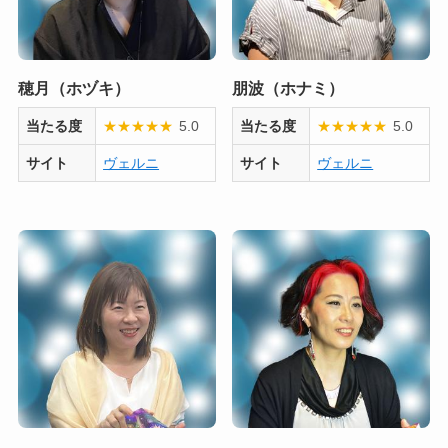
穂月（ホヅキ）
朋波（ホナミ）
当たる度
★
★
★
★
★
5.0
当たる度
★
★
★
★
★
5.0
サイト
ヴェルニ
サイト
ヴェルニ