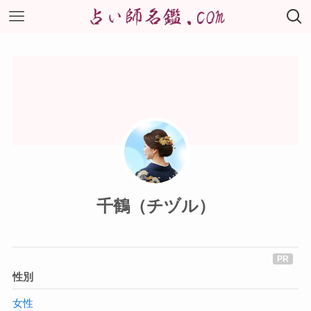
千鶴（チヅル）
性別
女性