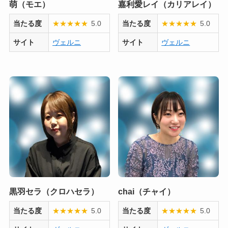
萌（モエ）
嘉利愛レイ（カリアレイ）
当たる度
★
★
★
★
★
5.0
当たる度
★
★
★
★
★
5.0
サイト
ヴェルニ
サイト
ヴェルニ
黒羽セラ（クロハセラ）
chai（チャイ）
当たる度
★
★
★
★
★
5.0
当たる度
★
★
★
★
★
5.0