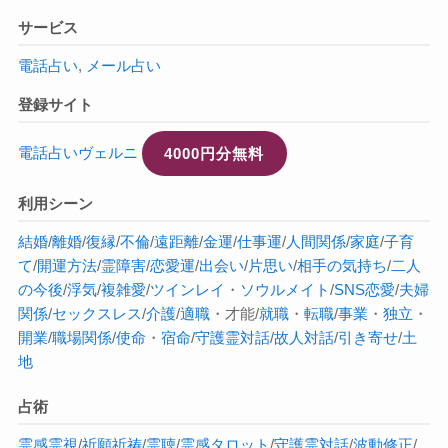
サービス
電話占い
,
メール占い
登録サイト
電話占いヴェルニ
4000円分無料
利用シーン
結婚
/
離婚
/
復縁
/
不倫
/
遠距離
/
金運
/
仕事運
/
人間関係
/
家庭
/
子育
て
/
開運方法
/
霊障害
/
恋愛運
/
出会い
/
片思い
/
相手の気持ち
/
二人
の今後
/
浮気
/
複雑愛
/
ツインレイ
・
ソウルメイト
/
SNS恋愛
/
夫婦
関係
/
セックスレス
/
介護
/
適職
・才能/
就職
・
転職
/
事業
・
独立
・
開業
/
職場関係
/
使命
・
宿命
/
守護霊対話
/
故人対話
/
引き寄せ
/
土
地
占術
霊感
霊視
/
祈願祈祷
/
霊聴
/
霊感タロット
/
守護霊対話
/
波動修正
/