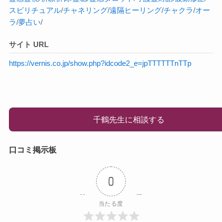
スピリチュアル
/
チャネリング
/
遠隔ヒーリング
/
チャクラ
/
オー
ラ
/
夢占い
/
サイト URL
https://vernis.co.jp/show.php?idcode2_e=jpTTTTTTnTTp
千鶴先生に相談する
口コミ掲示板
0
当たる度