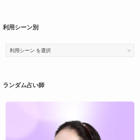
利用シーン別
利
用
シ
ー
ン
ランダム占い師