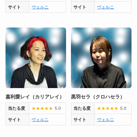
サイト
ヴェルニ
サイト
ヴェルニ
嘉利愛レイ（カリアレイ）
黒羽セラ（クロハセラ）
当たる度
★
★
★
★
★
5.0
当たる度
★
★
★
★
★
5.0
サイト
ヴェルニ
サイト
ヴェルニ