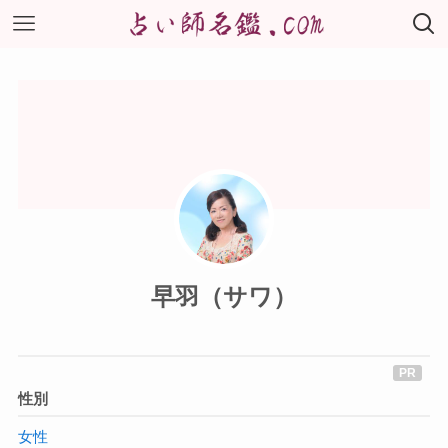
早羽（サワ）
性別
女性