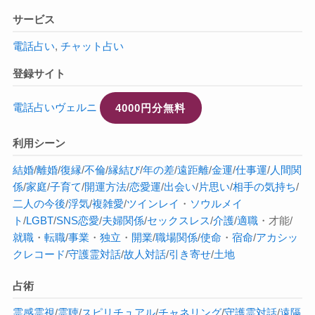
サービス
電話占い
,
チャット占い
登録サイト
電話占いヴェルニ
4000円分無料
利用シーン
結婚
/
離婚
/
復縁
/
不倫
/
縁結び
/
年の差
/
遠距離
/
金運
/
仕事運
/
人間関
係
/
家庭
/
子育て
/
開運方法
/
恋愛運
/
出会い
/
片思い
/
相手の気持ち
/
二人の今後
/
浮気
/
複雑愛
/
ツインレイ
・
ソウルメイ
ト
/
LGBT
/
SNS恋愛
/
夫婦関係
/
セックスレス
/
介護
/
適職
・才能/
就職
・
転職
/
事業
・
独立
・
開業
/
職場関係
/
使命
・
宿命
/
アカシッ
クレコード
/
守護霊対話
/
故人対話
/
引き寄せ
/
土地
占術
霊感
霊視
/
霊聴
/
スピリチュアル
/
チャネリング
/
守護霊対話
/
遠隔