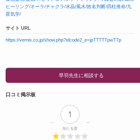
ヒーリング
/
オーラ
/
チャクラ
/
水晶
/
風水
/
姓名判断
/
四柱推命
/
九
星気学
/
サイト URL
https://vernis.co.jp/show.php?idcode2_e=jpTTTTTpwTTp
早羽先生に相談する
口コミ掲示板
1
当たる度