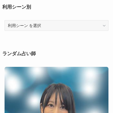
利用シーン別
利
用
シ
ー
ン
ランダム占い師