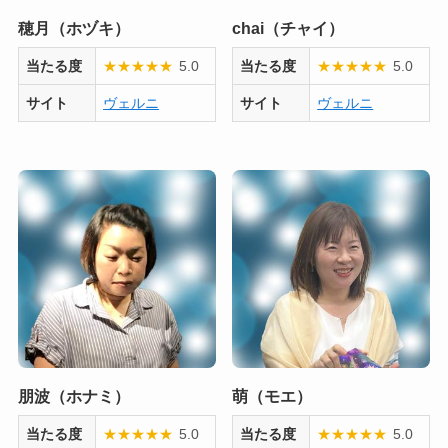
穂月（ホヅキ）
chai（チャイ）
当たる度
★
★
★
★
★
5.0
当たる度
★
★
★
★
★
5.0
サイト
ヴェルニ
サイト
ヴェルニ
朋波（ホナミ）
萌（モエ）
当たる度
★
★
★
★
★
5.0
当たる度
★
★
★
★
★
5.0