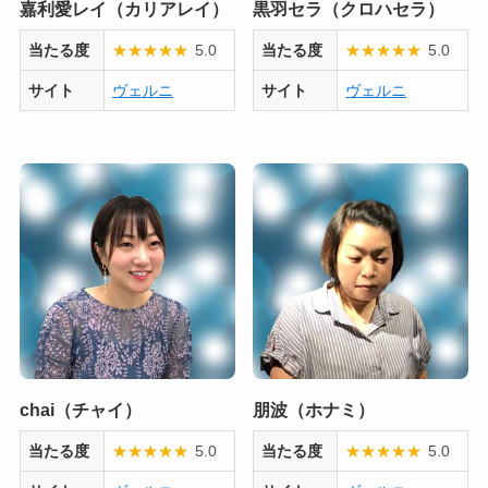
嘉利愛レイ（カリアレイ）
黒羽セラ（クロハセラ）
当たる度
★
★
★
★
★
5.0
当たる度
★
★
★
★
★
5.0
サイト
ヴェルニ
サイト
ヴェルニ
chai（チャイ）
朋波（ホナミ）
当たる度
★
★
★
★
★
5.0
当たる度
★
★
★
★
★
5.0