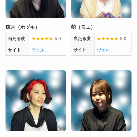
穂月（ホヅキ）
萌（モエ）
当たる度
★
★
★
★
★
5.0
当たる度
★
★
★
★
★
5.0
サイト
ヴェルニ
サイト
ヴェルニ