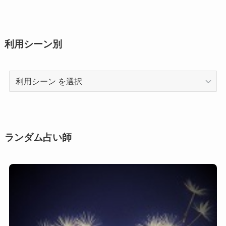
利用シーン別
利
用
シ
ー
ン
ランダム占い師