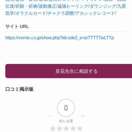
伝達
/
祈願
・
祈祷
/
波動修正
/
遠隔ヒーリング
/
ダウンジング
/
九星
気学
/
オラクルカード
/
チャクラ調整
/
アカシックレコード
/
サイト URL
https://vernis.co.jp/show.php?idcode2_e=jnTTTTTwLTTp
皇花先生に相談する
口コミ掲示板
0
当たる度