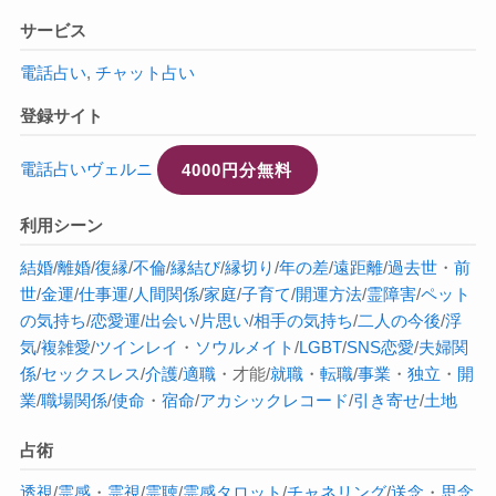
サービス
電話占い
,
チャット占い
登録サイト
電話占いヴェルニ
4000円分無料
利用シーン
結婚
/
離婚
/
復縁
/
不倫
/
縁結び
/
縁切り
/
年の差
/
遠距離
/
過去世
・
前
世
/
金運
/
仕事運
/
人間関係
/
家庭
/
子育て
/
開運方法
/
霊障害
/
ペット
の気持ち
/
恋愛運
/
出会い
/
片思い
/
相手の気持ち
/
二人の今後
/
浮
気
/
複雑愛
/
ツインレイ
・
ソウルメイト
/
LGBT
/
SNS恋愛
/
夫婦関
係
/
セックスレス
/
介護
/
適職
・才能/
就職
・
転職
/
事業
・
独立
・
開
業
/
職場関係
/
使命
・
宿命
/
アカシックレコード
/
引き寄せ
/
土地
占術
透視
/
霊感
・
霊視
/
霊聴
/
霊感タロット
/
チャネリング
/
送念
・
思念