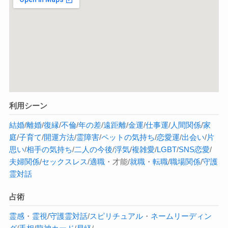
利用シーン
結婚
/
離婚
/
復縁
/
不倫
/
年の差
/
遠距離
/
金運
/
仕事運
/
人間関係
/
家
庭
/
子育て
/
開運方法
/
霊障害
/
ペットの気持ち
/
恋愛運
/
出会い
/
片
思い
/
相手の気持ち
/
二人の今後
/
浮気
/
複雑愛
/
LGBT
/
SNS恋愛
/
夫婦関係
/
セックスレス
/
適職
・才能/
就職
・
転職
/
職場関係
/
守護
霊対話
占術
霊感
・
霊視
/
守護霊対話
/
スピリチュアル
・
ネームリーディン