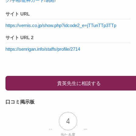
グ
/
手相
/
龍神カード
/
易経
/
サイト URL
https://vernis.co.jp/show.php?idcode2_e=jTTunTTp3TTp
サイト URL 2
https://senrigan.info/staffs/profile/2714
貴英先生に相談する
口コミ掲示板
4
当たる度