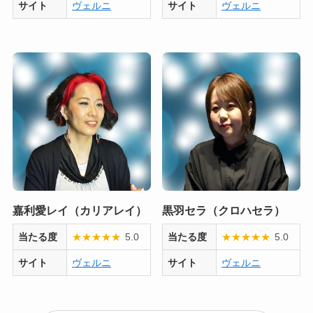
サイト
ヴェルニ
サイト
ヴェルニ
嘉利愛レイ（カリアレイ）
黒羽セラ（クロハセラ）
当たる度
★
★
★
★
★
5.0
当たる度
★
★
★
★
★
5.0
サイト
ヴェルニ
サイト
ヴェルニ