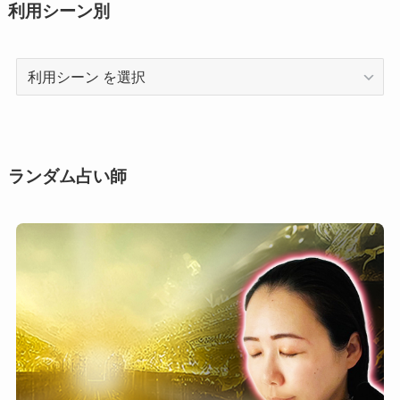
利用シーン別
利
用
シ
ー
ン
ランダム占い師