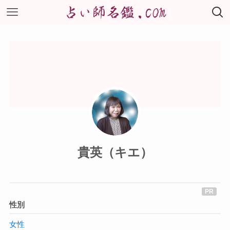
貴英（キエ）
性別
女性