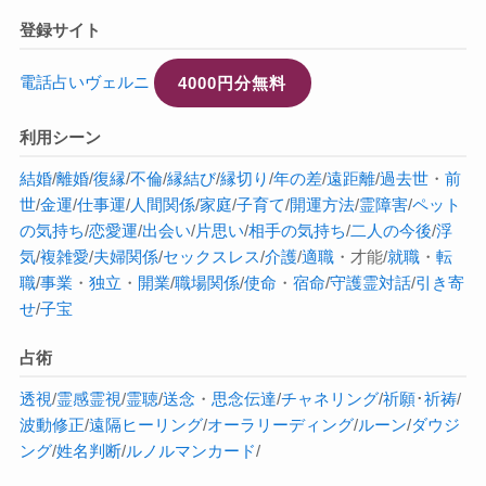
登録サイト
電話占いヴェルニ
4000円分無料
利用シーン
結婚
/
離婚
/
復縁
/
不倫
/
縁結び
/
縁切り
/
年の差
/
遠距離
/
過去世
・
前
世
/
金運
/
仕事運
/
人間関係
/
家庭
/
子育て
/
開運方法
/
霊障害
/
ペット
の気持ち
/
恋愛運
/
出会い
/
片思い
/
相手の気持ち
/
二人の今後
/
浮
気
/
複雑愛
/
夫婦関係
/
セックスレス
/
介護
/
適職
・才能/
就職
・
転
職
/
事業
・
独立
・
開業
/
職場関係
/
使命
・
宿命
/
守護霊対話
/
引き寄
せ
/
子宝
占術
透視
/
霊感
霊視
/
霊聴
/
送念
・
思念伝達
/
チャネリング
/
祈願
･
祈祷
/
波動修正
/
遠隔ヒーリング
/
オーラ
リーディング
/
ルーン
/
ダウジ
ング
/
姓名判断
/
ルノルマンカード
/