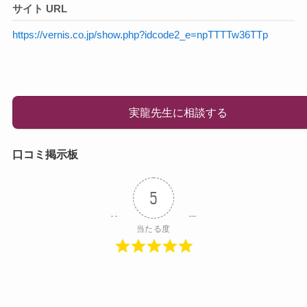
サイト URL
https://vernis.co.jp/show.php?idcode2_e=npTTTTw36TTp
実龍先生に相談する
口コミ掲示板
5
当たる度