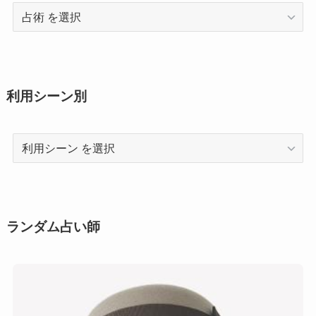
占
術
利用シーン別
利
用
シ
ー
ン
ランダム占い師