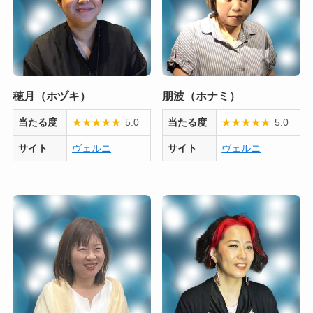
穂月（ホヅキ）
朋波（ホナミ）
当たる度
★
★
★
★
★
5.0
当たる度
★
★
★
★
★
5.0
サイト
ヴェルニ
サイト
ヴェルニ