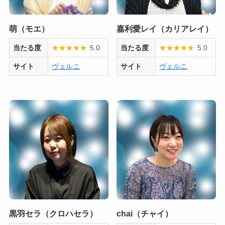
萌（モエ）
嘉利愛レイ（カリアレイ）
当たる度
★
★
★
★
★
5.0
当たる度
★
★
★
★
★
5.0
サイト
ヴェルニ
サイト
ヴェルニ
黒羽セラ（クロハセラ）
chai（チャイ）