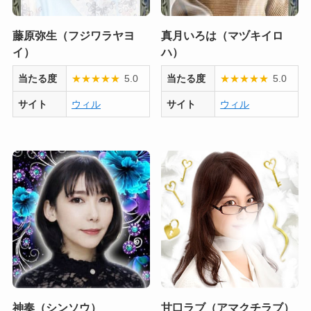
藤原弥生（フジワラヤヨ
真月いろは（マヅキイロ
イ）
ハ）
当たる度
★
★
★
★
★
5.0
当たる度
★
★
★
★
★
5.0
サイト
ウィル
サイト
ウィル
神奏（シンソウ）
甘口ラブ（アマクチラブ）