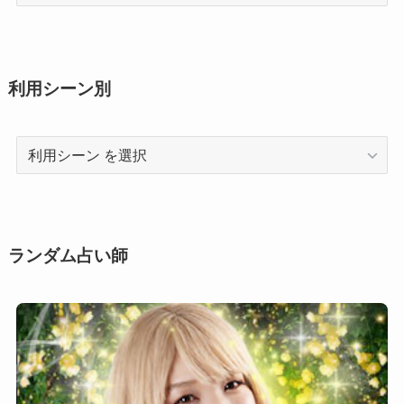
術
利用シーン別
利
用
シ
ー
ン
ランダム占い師