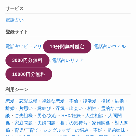
サービス
電話占い
登録サイト
電話占いピュアリ
10分間無料鑑定
,
電話占いウィル
3000円分無料
,
電話占いリノア
10000円分無料
利用シーン
恋愛
・
恋愛成就
・
複雑な恋愛
・
不倫
・
復活愛
・
復縁
・
結婚
・
離婚
・
片思い
・
縁結び
・
浮気
・
出会い
・
相性
・
霊的なご相
談
・
ご先祖様
・
男心
/
女心
・
SEX
/
妊娠
・
人生相談
・
人間関
係
・
家庭問題
・
夫婦問題
・
相手の気持ち
・
家族関係
・
対人関
係
・
育児
/
子育て
・
シングルマザーの悩み
・
不妊
・
兄弟姉妹
・