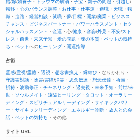
姑
/
嫁
/
婿養子
・
トラウマの解消
・
子宝
・
親子の問題
・
引越し
/
転移
・
心のバランス調整
・
お仕事
・
仕事運
・
適職
・
天職
・
転
職
・
進路
・
経営相談
・
就職
・
夢
/
目標
・
開業
/
廃業
・
ビジネス
チャンス
・
ビジネスパートナー
・
パワーハラスメント
・
セク
シャルハラスメント
・
金運
・心/
健康
・
容姿
/
外見
・
不安
/
スト
レス
・
前世
・
未来予知
・
愛の問題
・
魂の本質
・
ペットの気持
ち
・
ペット
への
ヒーリング
・
開運指導
占術
霊感
/
霊視
/
霊聴
・
透視
・
想念書換え
・
縁結び
・なりかわり・
守護霊対話
・
除霊
/
霊障
/
浄霊
・
思念伝達
・
想念伝達
・
祈願
・
祈祷
・
波動修正
・
チャネリング
・
過去視
・
未来予知
・
前世
/
来
世
・
ソウルメイト
・
遠隔ヒーリング
・
タロット
・
オーラ
リー
ディング
・
スピリチュアルリーディング
・
サイキックパワ
ー
・
サイキック
リーディング
・
エネルギー診断
・
故人との会
話
・
ペットの気持ち
・その他
サイト URL