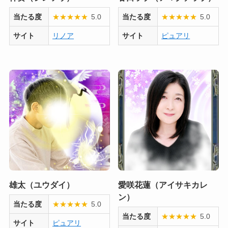
当たる度
★
★
★
★
★
5.0
当たる度
★
★
★
★
★
5.0
サイト
リノア
サイト
ピュアリ
雄太（ユウダイ）
愛咲花蓮（アイサキカレ
ン）
当たる度
★
★
★
★
★
5.0
当たる度
★
★
★
★
★
5.0
サイト
ピュアリ