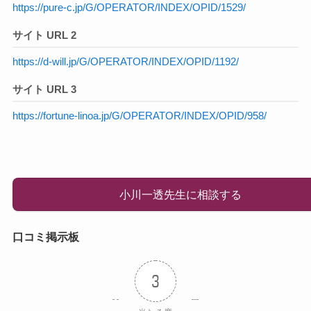
https://pure-c.jp/G/OPERATOR/INDEX/OPID/1529/
サイト URL 2
https://d-will.jp/G/OPERATOR/INDEX/OPID/1192/
サイト URL 3
https://fortune-linoa.jp/G/OPERATOR/INDEX/OPID/958/
小川一透先生に相談する
口コミ掲示板
3