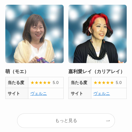
萌（モエ）
嘉利愛レイ（カリアレイ）
当たる度
★
★
★
★
★
5.0
当たる度
★
★
★
★
★
5.0
サイト
ヴェルニ
サイト
ヴェルニ
もっと見る