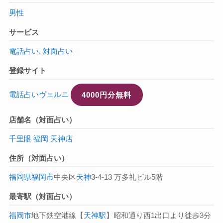
男性
サービス
電話占い
,
対面占い
登録サイト
電話占いヴェルニ
4000円分無料
店舗名（対面占い）
千里眼 福岡 天神店
住所（対面占い）
福岡県
福岡市
中央区
天神
3-4-13 万多礼ビル5階
最寄駅（対面占い）
福岡市
地下鉄空港線【
天神駅
】昭和通り西1出口より徒歩3分