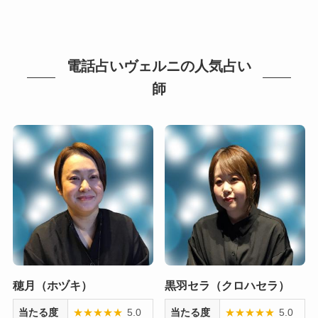
電話占いヴェルニの人気占い
師
穂月（ホヅキ）
黒羽セラ（クロハセラ）
当たる度
★
★
★
★
★
5.0
当たる度
★
★
★
★
★
5.0