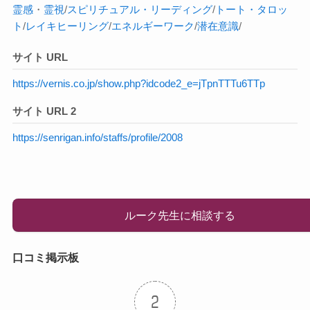
霊感
・
霊視
/
スピリチュアル・リーディング
/
トート・タロッ
ト
/
レイキヒーリング
/
エネルギーワーク
/
潜在意識
/
サイト URL
https://vernis.co.jp/show.php?idcode2_e=jTpnTTTu6TTp
サイト URL 2
https://senrigan.info/staffs/profile/2008
ルーク先生に相談する
口コミ掲示板
2