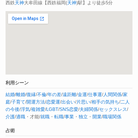
西鉄
天神
大牟田線【西鉄福岡(
天神
)駅】より徒歩5分
利用シーン
結婚
/
離婚
/
復縁
/
不倫
/
年の差
/
遠距離
/
金運
/
仕事運
/
人間関係
/
家
庭
/
子育て
/
開運方法
/
恋愛運
/
出会い
/
片思い
/
相手の気持ち
/
二人
の今後
/
浮気
/
複雑愛
/
LGBT
/
SNS恋愛
/
夫婦関係
/
セックスレス
/
介護
/
適職
・才能/
就職
・
転職
/
事業
・
独立
・
開業
/
職場関係
占術