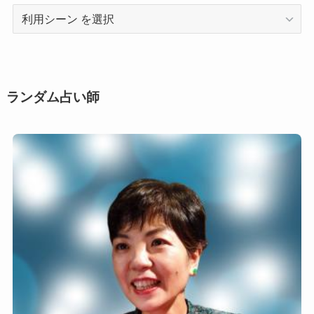
利
用
シ
ー
ン
ランダム占い師