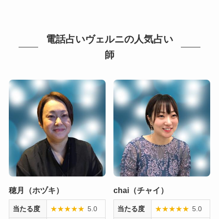
電話占いヴェルニの人気占い
師
穂月（ホヅキ）
chai（チャイ）
当たる度
★
★
★
★
★
5.0
当たる度
★
★
★
★
★
5.0