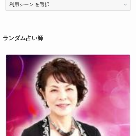
利
用
シ
ー
ン
ランダム占い師