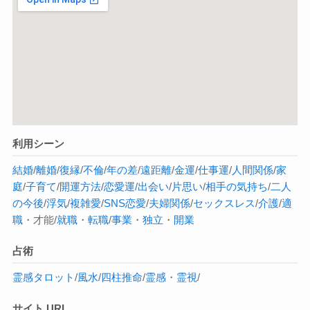
利用シーン
結婚
/
離婚
/
復縁
/
不倫
/
年の差
/
遠距離
/
金運
/
仕事運
/
人間関係
/
家
庭
/
子育て
/
開運方法
/
恋愛運
/
出会い
/
片思い
/
相手の気持ち
/
二人
の今後
/
浮気
/
複雑愛
/
SNS恋愛
/
夫婦関係
/
セックスレス
/
介護
/
適
職
・才能/
就職
・
転職
/
事業
・
独立
・
開業
占術
霊感タロット
/
風水
/
四柱推命
/
霊感
・
霊視
/
サイト URL