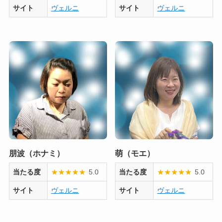
サイト
ヴェルニ
サイト
ヴェルニ
朋波（ホナミ）
萌（モエ）
当たる度
★
★
★
★
★
5.0
当たる度
★
★
★
★
★
5.0
サイト
ヴェルニ
サイト
ヴェルニ