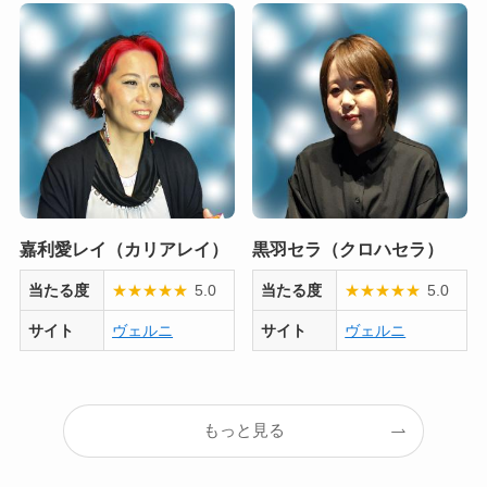
嘉利愛レイ（カリアレイ）
黒羽セラ（クロハセラ）
当たる度
★
★
★
★
★
5.0
当たる度
★
★
★
★
★
5.0
サイト
ヴェルニ
サイト
ヴェルニ
もっと見る