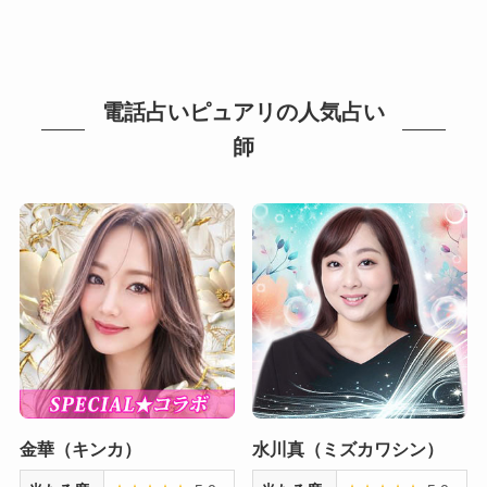
電話占いピュアリの人気占い
師
金華（キンカ）
水川真（ミズカワシン）