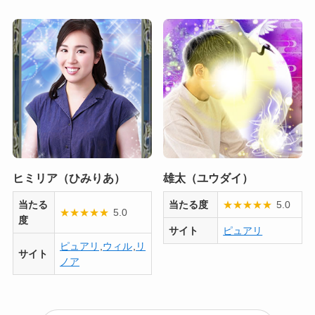
ヒミリア（ひみりあ）
雄太（ユウダイ）
当たる
当たる度
★
★
★
★
★
5.0
★
★
★
★
★
5.0
度
サイト
ピュアリ
ピュアリ
,
ウィル
,
リ
サイト
ノア