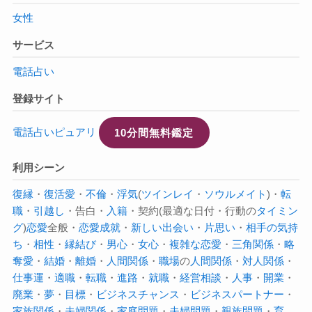
女性
サービス
電話占い
登録サイト
電話占いピュアリ
10分間無料鑑定
利用シーン
復縁
・
復活愛
・
不倫
・
浮気
(
ツインレイ
・
ソウルメイト
)・
転
職
・
引越し
・告白・
入籍
・契約(最適な日付・行動の
タイミン
グ
)
恋愛
全般・
恋愛成就
・
新しい出会い
・
片思い
・
相手の気持
ち
・
相性
・
縁結び
・
男心
・
女心
・
複雑な恋愛
・
三角関係
・
略
奪愛
・
結婚
・
離婚
・
人間関係
・
職場
の
人間関係
・
対人関係
・
仕事運
・
適職
・
転職
・
進路
・
就職
・
経営相談
・
人事
・
開業
・
廃業
・
夢
・
目標
・
ビジネスチャンス
・
ビジネスパートナー
・
家族関係
・
夫婦関係
・
家庭問題
・
夫婦問題
・
親族問題
・
育