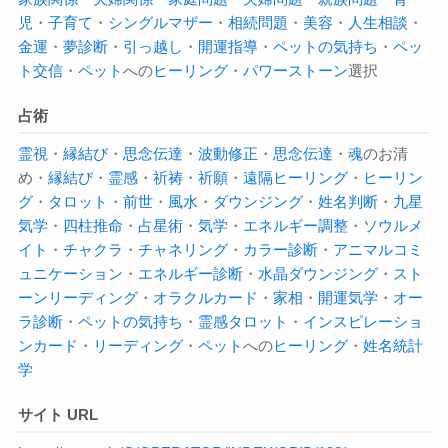
児
・
子育て
・
シングルマザー
・
相続問題
・
美容
・
人生相談
・
金運
・
夢診断
・
引っ越し
・
開運指導
・
ペットの気持ち
・
ペッ
ト交信
・
ペット
への
ヒーリング
・
パワーストーン
選択
占術
霊視
・
縁結び
・
思念伝達
・
波動修正
・
思念伝達
・
魂
のお清
め・
縁結び
・
霊感
・
祈祷
・
祈願
・
遠隔ヒーリング
・
ヒーリン
グ
・
タロット
・
前世
・
風水
・
ダウンジング
・
姓名判断
・
九星
気学
・
四柱推命
・
占星術
・
気学
・
エネルギー調整
・
ソウルメ
イト
・
チャクラ
・
チャネリング
・
カラー診断
・
アニマルコミ
ュニケーション
・
エネルギー診断
・
水晶ダウンジング
・
スト
ーンリーディング
・
オラクルカード
・
家相
・
開運気学
・
オー
ラ診断
・
ペットの気持ち
・
霊感タロット
・
インスピレーショ
ンカード
・
リーディング
・
ペット
への
ヒーリング
・
姓名
統計
学
サイト URL