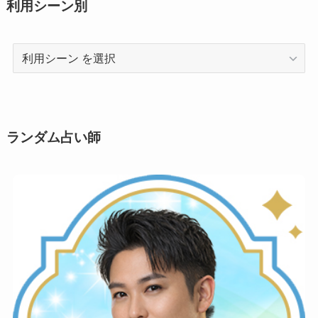
利用シーン別
利
用
シ
ー
ン
ランダム占い師