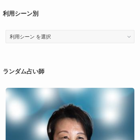
利用シーン別
利
用
シ
ー
ン
ランダム占い師