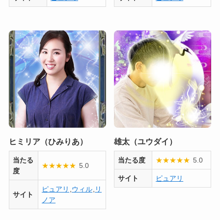
ヒミリア（ひみりあ）
雄太（ユウダイ）
当たる
当たる度
★
★
★
★
★
5.0
★
★
★
★
★
5.0
度
サイト
ピュアリ
ピュアリ
,
ウィル
,
リ
サイト
ノア