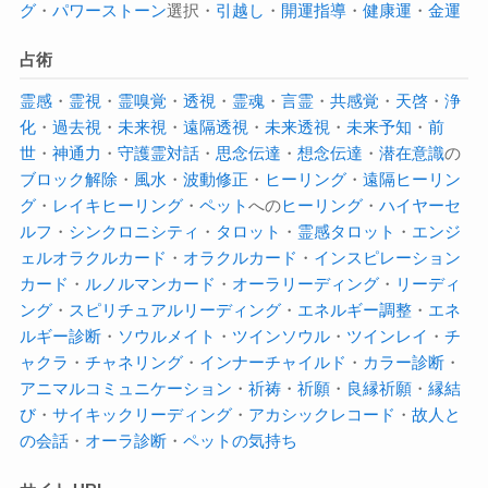
グ
・
パワーストーン
選択・
引越し
・
開運指導
・
健康運
・
金運
占術
霊感
・
霊視
・
霊嗅覚
・
透視
・
霊魂
・
言霊
・
共感覚
・
天啓
・
浄
化
・
過去視
・
未来視
・
遠隔透視
・
未来透視
・
未来予知
・
前
世
・
神通力
・
守護霊対話
・
思念伝達
・
想念伝達
・
潜在意識
の
ブロック解除
・
風水
・
波動修正
・
ヒーリング
・
遠隔ヒーリン
グ
・
レイキヒーリング
・
ペット
への
ヒーリング
・
ハイヤーセ
ルフ
・
シンクロニシティ
・
タロット
・
霊感タロット
・
エンジ
ェルオラクルカード
・
オラクルカード
・
インスピレーション
カード
・
ルノルマンカード
・
オーラ
リーディング
・
リーディ
ング
・
スピリチュアルリーディング
・
エネルギー調整
・
エネ
ルギー診断
・
ソウルメイト
・
ツインソウル
・
ツインレイ
・
チ
ャクラ
・
チャネリング
・
インナーチャイルド
・
カラー診断
・
アニマルコミュニケーション
・
祈祷
・
祈願
・
良縁祈願
・
縁結
び
・
サイキック
リーディング
・
アカシックレコード
・
故人と
の会話
・
オーラ診断
・
ペットの気持ち