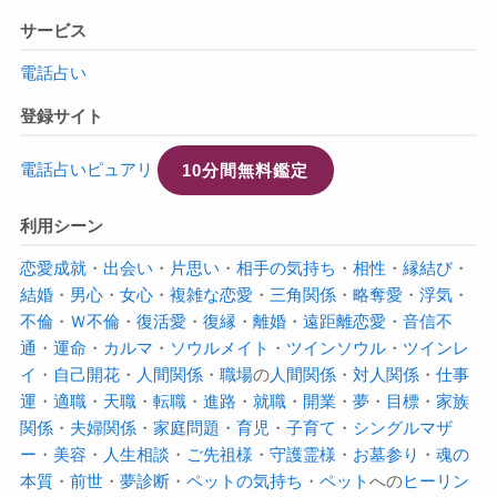
サービス
電話占い
登録サイト
電話占いピュアリ
10分間無料鑑定
利用シーン
恋愛成就
・
出会い
・
片思い
・
相手の気持ち
・
相性
・
縁結び
・
結婚
・
男心
・
女心
・
複雑な恋愛
・
三角関係
・
略奪愛
・
浮気
・
不倫
・
Ｗ不倫
・
復活愛
・
復縁
・
離婚
・
遠距離恋愛
・
音信不
通
・
運命
・
カルマ
・
ソウルメイト
・
ツインソウル
・
ツインレ
イ
・
自己開花
・
人間関係
・
職場
の
人間関係
・
対人関係
・
仕事
運
・
適職
・
天職
・
転職
・
進路
・
就職
・
開業
・
夢
・
目標
・
家族
関係
・
夫婦関係
・
家庭問題
・
育児
・
子育て
・
シングルマザ
ー
・
美容
・
人生相談
・
ご先祖様
・
守護霊様
・
お墓参り
・
魂の
本質
・
前世
・
夢診断
・
ペットの気持ち
・
ペット
への
ヒーリン