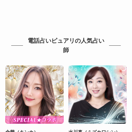
電話占いピュアリの人気占い
師
金華（キンカ）
水川真（ミズカワシン）