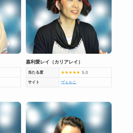
嘉利愛レイ（カリアレイ）
5.0
当たる度
★
★
★
★
★
サイト
ヴェルニ