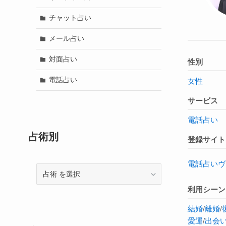
チャット占い
メール占い
対面占い
性別
電話占い
女性
サービス
電話占い
占術別
登録サイト
電話占いヴ
占
術
利用シーン
結婚
/
離婚
/
愛運
/
出会