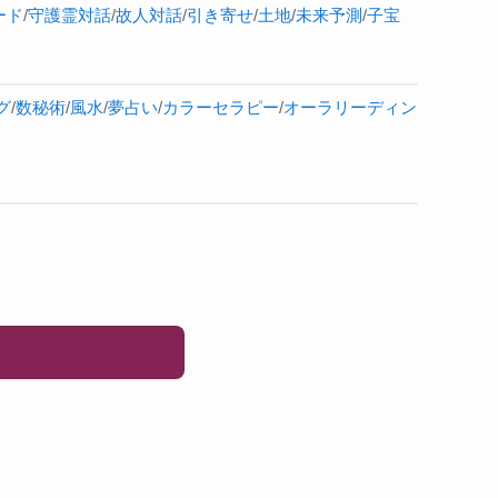
ード
/
守護霊対話
/
故人対話
/
引き寄せ
/
土地
/
未来予測
/
子宝
グ
/
数秘術
/
風水
/
夢占い
/
カラーセラピー
/
オーラ
リーディン