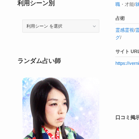
利用シーン別
職
・才能/
占術
利
霊感
霊視
/
用
グ
/
シ
ー
サイト UR
ン
ランダム占い師
https://ve
口コミ掲