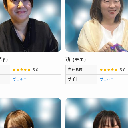
ヅキ）
萌（モエ）
5.0
5.0
★
★
★
★
★
当たる度
★
★
★
★
★
ヴェルニ
サイト
ヴェルニ