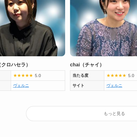
（クロハセラ）
chai（チャイ）
5.0
5.0
★
★
★
★
★
当たる度
★
★
★
★
★
ヴェルニ
サイト
ヴェルニ
もっと見る