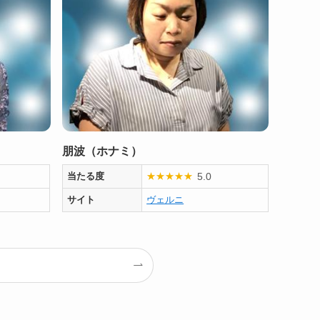
朋波（ホナミ）
5.0
当たる度
★
★
★
★
★
サイト
ヴェルニ