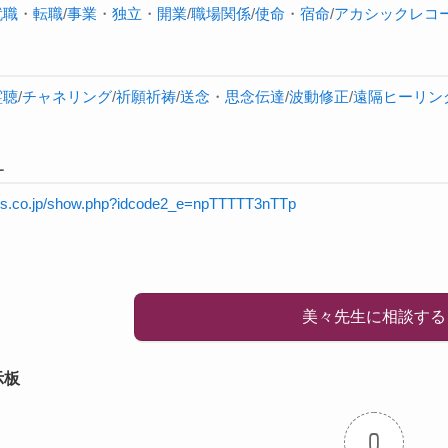
就職
・
転職
/
事業
・
独立
・
開業
/
職場関係
/
使命
・
宿命
/
アカシックレコ
霊聴
/
チャネリング
/
祈願祈祷
/
送念
・
思念伝達
/
波動修正
/
遠隔ヒーリン
L
rnis.co.jp/show.php?idcode2_e=npTTTTT3nTTp
美々先生に相談する
示板
0