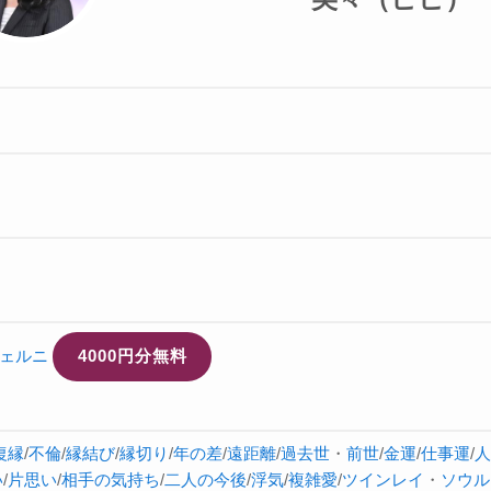
ェルニ
4000円分無料
復縁
/
不倫
/
縁結び
/
縁切り
/
年の差
/
遠距離
/
過去世
・
前世
/
金運
/
仕事運
/
人
い
/
片思い
/
相手の気持ち
/
二人の今後
/
浮気
/
複雑愛
/
ツインレイ
・
ソウル