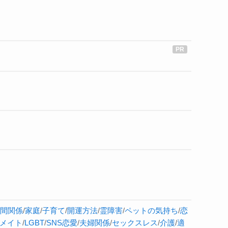
間関係
/
家庭
/
子育て
/
開運方法
/
霊障害
/
ペットの気持ち
/
恋
メイト
/
LGBT
/
SNS恋愛
/
夫婦関係
/
セックスレス
/
介護
/
適