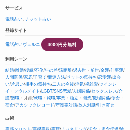
サービス
電話占い
,
チャット占い
登録サイト
電話占いヴェルニ
4000円分無料
利用シーン
結婚
/
離婚
/
復縁
/
不倫
/
年の差
/
遠距離
/
過去世
・
前世
/
金運
/
仕事運
/
人間関係
/
家庭
/
子育て
/
開運方法
/
ペットの気持ち
/
恋愛運
/
出会
い
/
片思い
/
相手の気持ち
/
二人の今後
/
浮気
/
複雑愛
/
ツインレ
イ
・
ソウルメイト
/
LGBT
/
SNS恋愛
/
夫婦関係
/
セックスレス
/
介
護
/
適職
・才能/
就職
・
転職
/
事業
・
独立
・
開業
/
職場関係
/
使命
・
宿命
/
アカシックレコード
/
守護霊対話
/
故人対話
/
引き寄せ
占術
霊感タロット
/
霊感
霊視
/
霊聴
/
チャネリング
/
送念
・
思念伝達
/
波