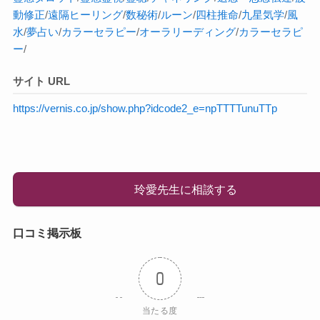
動修正
/
遠隔ヒーリング
/
数秘術
/
ルーン
/
四柱推命
/
九星気学
/
風
水
/
夢占い
/
カラーセラピー
/
オーラ
リーディング
/
カラーセラピ
ー
/
サイト URL
https://vernis.co.jp/show.php?idcode2_e=npTTTTunuTTp
玲愛先生に相談する
口コミ掲示板
0
当たる度