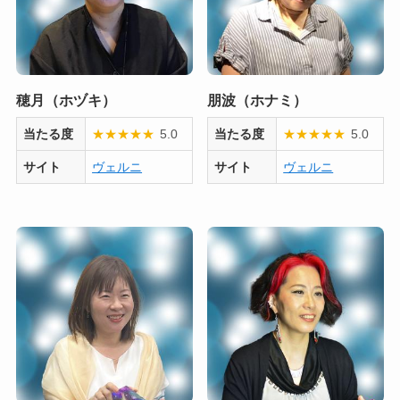
穂月（ホヅキ）
朋波（ホナミ）
当たる度
★
★
★
★
★
5.0
当たる度
★
★
★
★
★
5.0
サイト
ヴェルニ
サイト
ヴェルニ