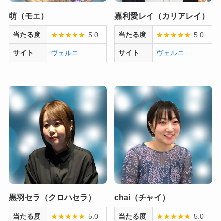
萌（モエ）
嘉利愛レイ（カリアレイ）
当たる度
★
★
★
★
★
5.0
当たる度
★
★
★
★
★
5.0
サイト
ヴェルニ
サイト
ヴェルニ
黒羽セラ（クロハセラ）
chai（チャイ）
当たる度
★
★
★
★
★
5.0
当たる度
★
★
★
★
★
5.0