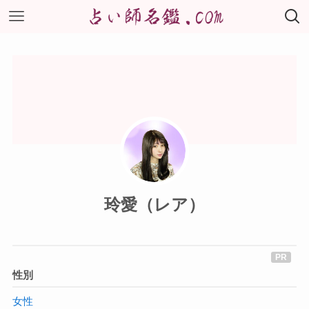
玲愛（レア）
性別
女性