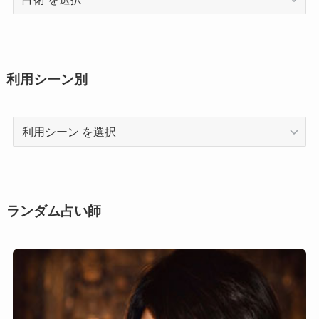
術
利用シーン別
利
用
シ
ー
ン
ランダム占い師