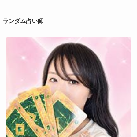
シ
ー
ン
ランダム占い師