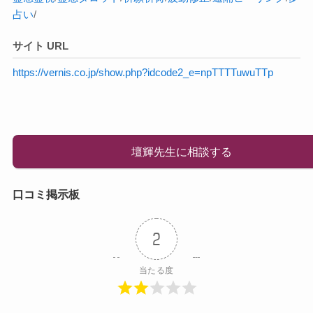
占い
/
サイト URL
https://vernis.co.jp/show.php?idcode2_e=npTTTTuwuTTp
壇輝先生に相談する
口コミ掲示板
2
当たる度