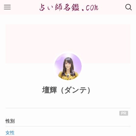
壇輝（ダンテ）
性別
女性