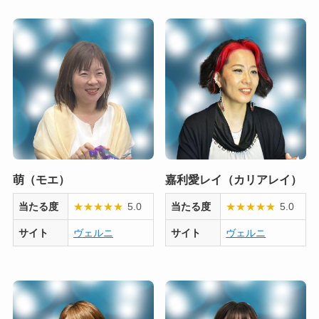
萌（モエ）
嘉利愛レイ（カリアレイ）
当たる度
★
★
★
★
★
5.0
当たる度
★
★
★
★
★
5.0
サイト
ヴェルニ
サイト
ヴェルニ