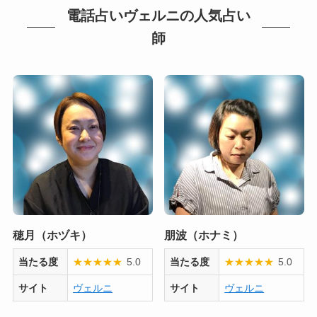
電話占いヴェルニの人気占い
師
穂月（ホヅキ）
朋波（ホナミ）
当たる度
★
★
★
★
★
5.0
当たる度
★
★
★
★
★
5.0
サイト
ヴェルニ
サイト
ヴェルニ