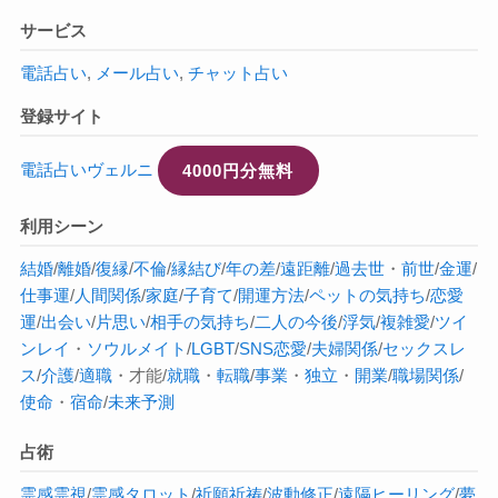
サービス
電話占い
,
メール占い
,
チャット占い
登録サイト
電話占いヴェルニ
4000円分無料
利用シーン
結婚
/
離婚
/
復縁
/
不倫
/
縁結び
/
年の差
/
遠距離
/
過去世
・
前世
/
金運
/
仕事運
/
人間関係
/
家庭
/
子育て
/
開運方法
/
ペットの気持ち
/
恋愛
運
/
出会い
/
片思い
/
相手の気持ち
/
二人の今後
/
浮気
/
複雑愛
/
ツイ
ンレイ
・
ソウルメイト
/
LGBT
/
SNS恋愛
/
夫婦関係
/
セックスレ
ス
/
介護
/
適職
・才能/
就職
・
転職
/
事業
・
独立
・
開業
/
職場関係
/
使命
・
宿命
/
未来予測
占術
霊感
霊視
/
霊感タロット
/
祈願祈祷
/
波動修正
/
遠隔ヒーリング
/
夢