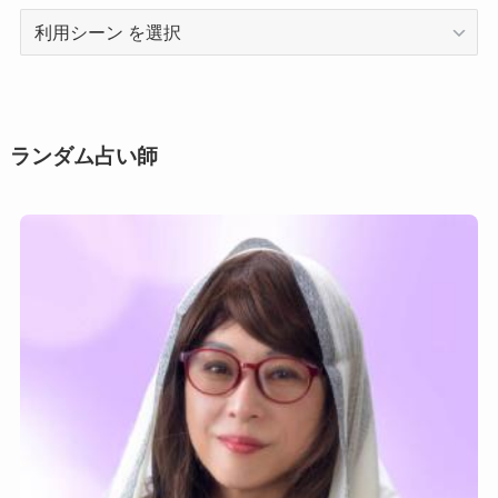
利
用
シ
ー
ン
ランダム占い師