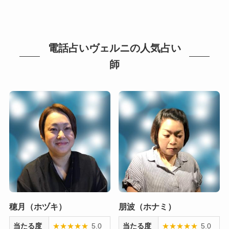
電話占いヴェルニの人気占い
師
穂月（ホヅキ）
朋波（ホナミ）
当たる度
★
★
★
★
★
5.0
当たる度
★
★
★
★
★
5.0