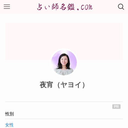
夜宵（ヤヨイ）
性別
女性