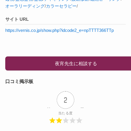
オーラ
リーディング
/
カラーセラピー
/
サイト URL
https://vernis.co.jp/show.php?idcode2_e=npTTTT366TTp
夜宵先生に相談する
口コミ掲示板
2
当たる度