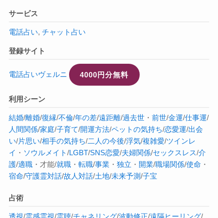
サービス
電話占い
,
チャット占い
登録サイト
電話占いヴェルニ
4000円分無料
利用シーン
結婚
/
離婚
/
復縁
/
不倫
/
年の差
/
遠距離
/
過去世
・
前世
/
金運
/
仕事運
/
人間関係
/
家庭
/
子育て
/
開運方法
/
ペットの気持ち
/
恋愛運
/
出会
い
/
片思い
/
相手の気持ち
/
二人の今後
/
浮気
/
複雑愛
/
ツインレ
イ
・
ソウルメイト
/
LGBT
/
SNS恋愛
/
夫婦関係
/
セックスレス
/
介
護
/
適職
・才能/
就職
・
転職
/
事業
・
独立
・
開業
/
職場関係
/
使命
・
宿命
/
守護霊対話
/
故人対話
/
土地
/
未来予測
/
子宝
占術
透視
/
霊感
霊視
/
霊聴
/
チャネリング
/
波動修正
/
遠隔ヒーリング
/