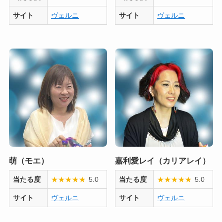
サイト
ヴェルニ
サイト
ヴェルニ
萌（モエ）
嘉利愛レイ（カリアレイ）
当たる度
★
★
★
★
★
5.0
当たる度
★
★
★
★
★
5.0
サイト
ヴェルニ
サイト
ヴェルニ