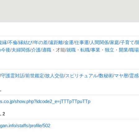
復縁
/
不倫
/
縁結び
/
年の差
/
遠距離
/
金運
/
仕事運
/
人間関係
/
家庭
/
子育て
/
の今後
/
夫婦関係
/
介護
/
適職
・才能/
就職
・
転職
/
事業
・
独立
・
開業
/
職場
/
守護霊対話
/
前世鑑定
/
故人交信
/
スピリチュアル
/
数秘術
/
マヤ暦
/
霊感
L
rnis.co.jp/show.php?idcode2_e=jTTTpTTpuTTp
 2
igan.info/staffs/profile/502