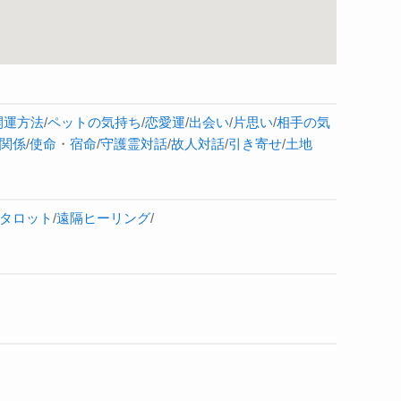
開運方法
/
ペットの気持ち
/
恋愛運
/
出会い
/
片思い
/
相手の気
関係
/
使命
・
宿命
/
守護霊対話
/
故人対話
/
引き寄せ
/
土地
タロット
/
遠隔ヒーリング
/