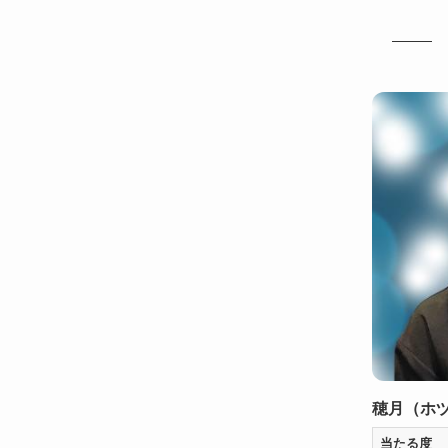
穂月（ホ
当たる度