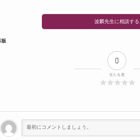
波麟先生に相談する
示板
0
当たる度