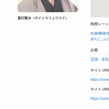
斎灯龍水（サイトウリュウスイ）
利用シーン
結婚
/
離婚
/
持ち
/
二人
占術
霊感
・
霊視
サイト UR
https://ve
サイト URL
https://senr