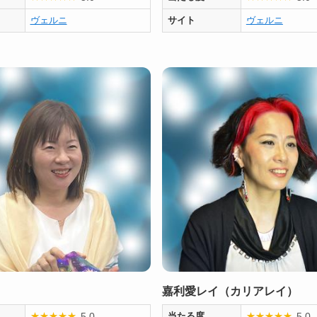
ヴェルニ
サイト
ヴェルニ
）
嘉利愛レイ（カリアレイ）
5.0
5.0
★
★
★
★
★
当たる度
★
★
★
★
★