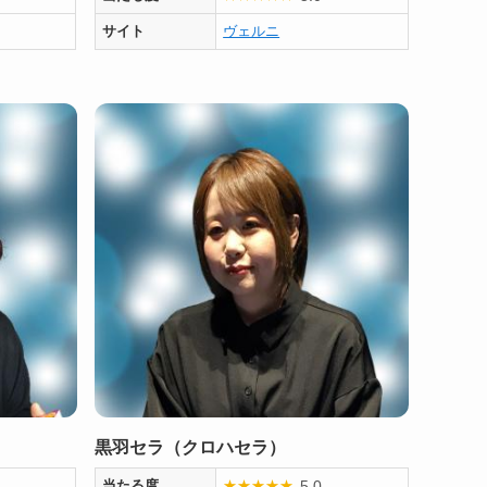
サイト
ヴェルニ
黒羽セラ（クロハセラ）
5.0
当たる度
★
★
★
★
★