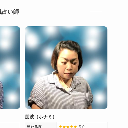
気占い師
朋波（ホナミ）
5.0
当たる度
★
★
★
★
★