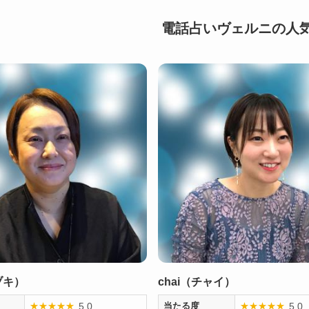
電話占いヴェルニの人
ヅキ）
chai（チャイ）
5.0
5.0
★
★
★
★
★
当たる度
★
★
★
★
★