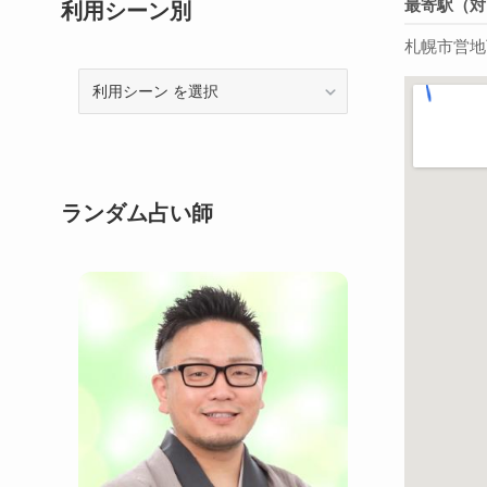
最寄駅（対
利用シーン別
札幌市営地
利
用
シ
ー
ン
ランダム占い師