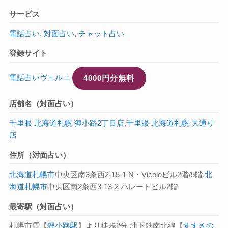
サービス
電話占い
,
対面占い
,
チャット占い
登録サイト
電話占いヴェルニ
4000円分無料
店舗名（対面占い）
千里眼 北海道札幌 狸小路2丁目店
,
千里眼 北海道札幌 大通り
店
住所（対面占い）
北海道
札幌市
中央区南3条西2-15-1 N・Vicoloビル2階/5階,
北
海道
札幌市
中央区南2条西3-13-2 パレードビル2階
最寄駅（対面占い）
札幌市電【
狸小路駅
】より徒歩2分 地下鉄南北線【
すすきの