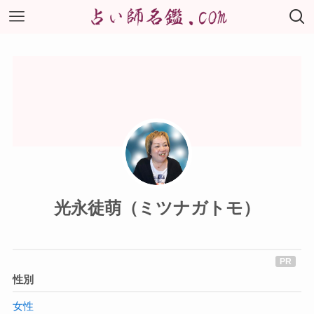
光永徒萌（ミツナガトモ）
性別
女性