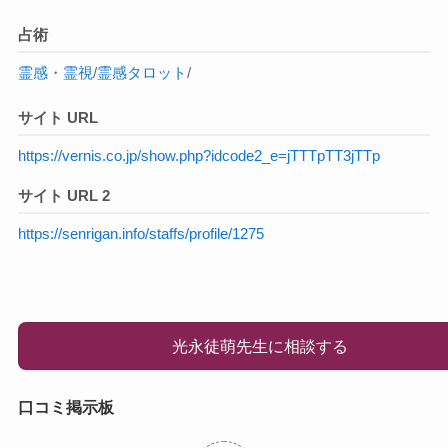
占術
霊感
・
霊視
/
霊感タロット
/
サイト URL
https://vernis.co.jp/show.php?idcode2_e=jTTTpTT3jTTp
サイト URL 2
https://senrigan.info/staffs/profile/1275
光永徒萌先生に相談する
口コミ掲示板