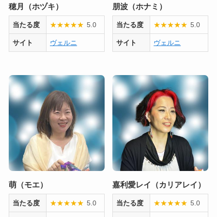
穂月（ホヅキ）
朋波（ホナミ）
当たる度
★
★
★
★
★
5.0
当たる度
★
★
★
★
★
5.0
サイト
ヴェルニ
サイト
ヴェルニ
萌（モエ）
嘉利愛レイ（カリアレイ）
当たる度
★
★
★
★
★
5.0
当たる度
★
★
★
★
★
5.0