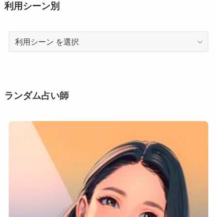
利用シーン別
利
用
シ
ー
ン
ランダム占い師