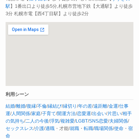
駅
】1番出口より徒歩5分,札幌市営地下鉄【大通駅】より徒歩
3分 札幌市電【西4丁目駅】より徒歩2分
利用シーン
結婚
/
離婚
/
復縁
/
不倫
/
縁結び
/
縁切り
/
年の差
/
遠距離
/
金運
/
仕事
運
/
人間関係
/
家庭
/
子育て
/
開運方法
/
恋愛運
/
出会い
/
片思い
/
相手
の気持ち
/
二人の今後
/
浮気
/
複雑愛
/
LGBT
/
SNS恋愛
/
夫婦関係
/
セックスレス
/
介護
/
適職
・才能/
就職
・
転職
/
職場関係
/
使命
・
宿
命