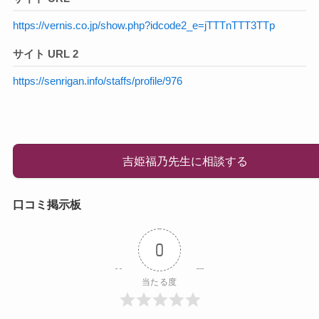
https://vernis.co.jp/show.php?idcode2_e=jTTTnTTT3TTp
サイト URL 2
https://senrigan.info/staffs/profile/976
吉姫福乃先生に相談する
口コミ掲示板
0
当たる度