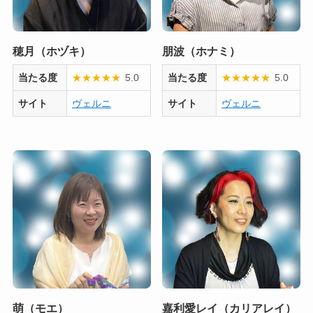
穂月（ホヅキ）
朋波（ホナミ）
当たる度
★
★
★
★
★
5.0
当たる度
★
★
★
★
★
5.0
サイト
ヴェルニ
サイト
ヴェルニ
萌（モエ）
嘉利愛レイ（カリアレイ）