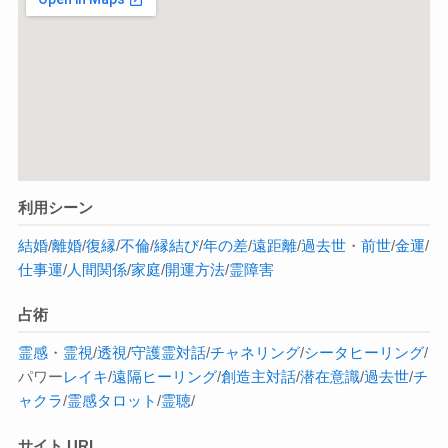
利用シーン
結婚
/
離婚
/
復縁
/
不倫
/
縁結び
/
年の差
/
遠距離
/
過去世
・
前世
/
金運
/
仕事運
/
人間関係
/
家庭
/
開運方法
/
霊障害
占術
霊感
・
霊視
/
透視
/
守護霊対話
/
チャネリング
/
シータヒーリング
/
パワー
レイキ
/
遠隔ヒーリング
/
創造主対話
/
潜在意識
/
過去世
/
チ
ャクラ
/
霊感タロット
/
霊聴
/
サイト URL