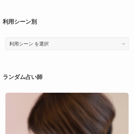
利用シーン別
利
用
シ
ー
ン
ランダム占い師