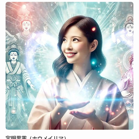
宝明里茉（ホウメイリマ）