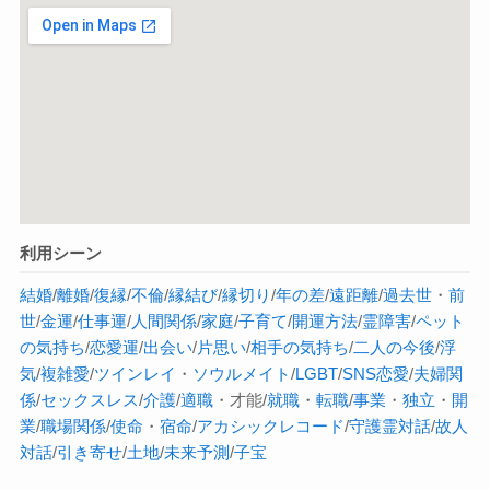
利用シーン
結婚
/
離婚
/
復縁
/
不倫
/
縁結び
/
縁切り
/
年の差
/
遠距離
/
過去世
・
前
世
/
金運
/
仕事運
/
人間関係
/
家庭
/
子育て
/
開運方法
/
霊障害
/
ペット
の気持ち
/
恋愛運
/
出会い
/
片思い
/
相手の気持ち
/
二人の今後
/
浮
気
/
複雑愛
/
ツインレイ
・
ソウルメイト
/
LGBT
/
SNS恋愛
/
夫婦関
係
/
セックスレス
/
介護
/
適職
・才能/
就職
・
転職
/
事業
・
独立
・
開
業
/
職場関係
/
使命
・
宿命
/
アカシックレコード
/
守護霊対話
/
故人
対話
/
引き寄せ
/
土地
/
未来予測
/
子宝