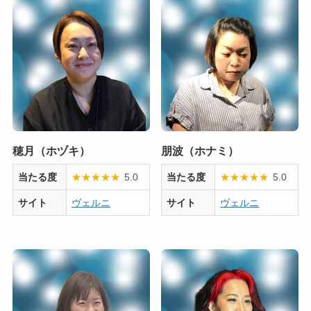
穂月（ホヅキ）
朋波（ホナミ）
当たる度
★
★
★
★
★
5.0
当たる度
★
★
★
★
★
5.0
サイト
ヴェルニ
サイト
ヴェルニ