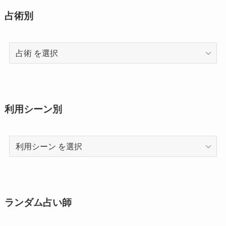
占術別
占
術
利用シーン別
利
用
シ
ー
ン
ランダム占い師