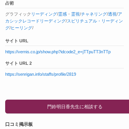
占術
グラフィック
リーディング
/
霊感
・
霊視
/
チャネリング
/
透視
/
ア
カシックレコードリーディング
/
スピリチュアル・リーディン
グ
/
ヒーリング
/
サイト URL
https://vernis.co.jp/show.php?idcode2_e=jTTpuTT3nTTp
サイト URL 2
https://senrigan.info/staffs/profile/2819
門鈴明日香先生に相談する
口コミ掲示板