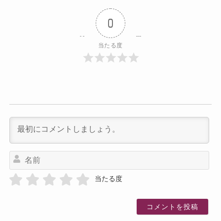
0
当たる度
名
前
当たる度