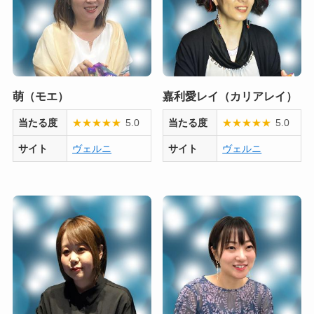
萌（モエ）
嘉利愛レイ（カリアレイ）
当たる度
★
★
★
★
★
5.0
当たる度
★
★
★
★
★
5.0
サイト
ヴェルニ
サイト
ヴェルニ