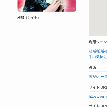
椎那（シイナ）
利用シーン
結婚
/
離婚
/
手の気持ち
占術
透視
/
オー
サイト UR
https://ve
サイト URL