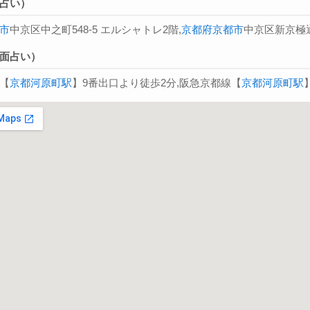
占い）
市
中京区中之町548-5 エルシャトレ2階,
京都府
京都市
中京区新京極通
面占い）
【
京都河原町駅
】9番出口より徒歩2分,阪急京都線【
京都河原町駅