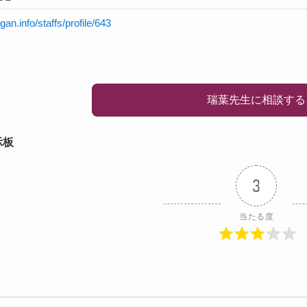
igan.info/staffs/profile/643
瑞葉先生に相談する
示板
3
当たる度