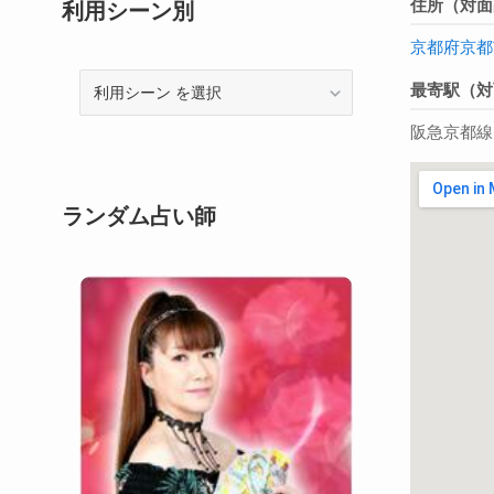
住所（対面
利用シーン別
京都府
京都
利
最寄駅（対
用
阪急京都線
シ
ー
ン
ランダム占い師