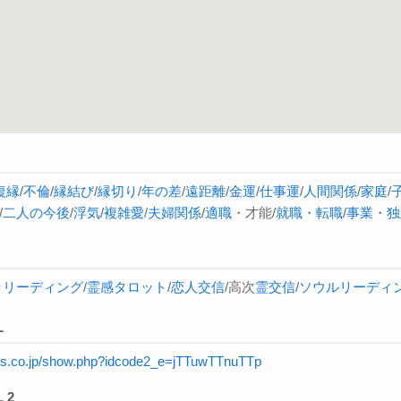
復縁
/
不倫
/
縁結び
/
縁切り
/
年の差
/
遠距離
/
金運
/
仕事運
/
人間関係
/
家庭
/
/
二人の今後
/
浮気
/
複雑愛
/
夫婦関係
/
適職
・才能/
就職
・
転職
/
事業
・
独
ラ
リーディング
/
霊感タロット
/
恋人交信
/高次
霊交信
/
ソウルリーディ
L
rnis.co.jp/show.php?idcode2_e=jTTuwTTnuTTp
 2