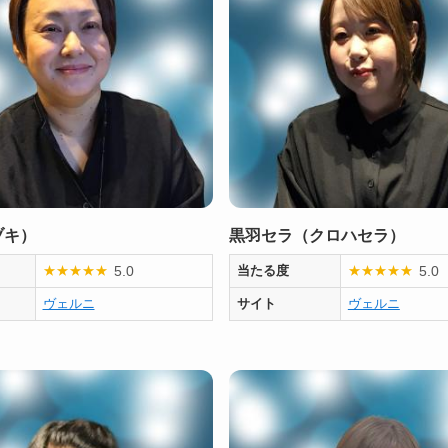
ヅキ）
黒羽セラ（クロハセラ）
5.0
5.0
★
★
★
★
★
当たる度
★
★
★
★
★
ヴェルニ
サイト
ヴェルニ