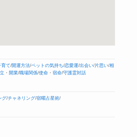
子育て
/
開運方法
/
ペットの気持ち
/
恋愛運
/
出会い
/
片思い
/
相
立
・
開業
/
職場関係
/
使命
・
宿命
/
守護霊対話
ング
/
チャネリング
/
宿曜占星術
/