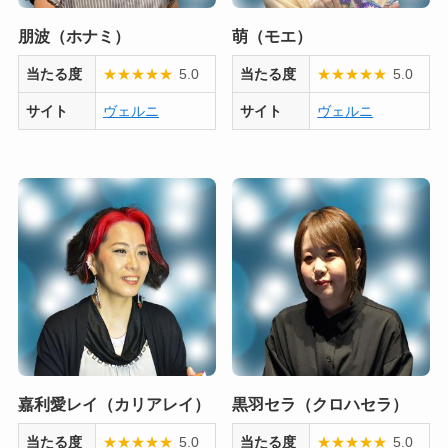
朋波（ホナミ）
萌（モエ）
当たる度
★
★
★
★
★
5.0
当たる度
★
★
★
★
★
5.0
サイト
ヴェルニ
サイト
ヴェルニ
嘉利愛レイ（カリアレイ）
黒羽セラ（クロハセラ）
当たる度
★
★
★
★
★
5.0
当たる度
★
★
★
★
★
5.0