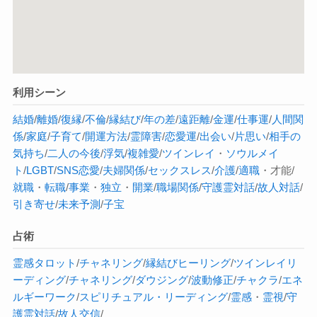
利用シーン
結婚
/
離婚
/
復縁
/
不倫
/
縁結び
/
年の差
/
遠距離
/
金運
/
仕事運
/
人間関
係
/
家庭
/
子育て
/
開運方法
/
霊障害
/
恋愛運
/
出会い
/
片思い
/
相手の
気持ち
/
二人の今後
/
浮気
/
複雑愛
/
ツインレイ
・
ソウルメイ
ト
/
LGBT
/
SNS恋愛
/
夫婦関係
/
セックスレス
/
介護
/
適職
・才能/
就職
・
転職
/
事業
・
独立
・
開業
/
職場関係
/
守護霊対話
/
故人対話
/
引き寄せ
/
未来予測
/
子宝
占術
霊感タロット
/
チャネリング
/
縁結び
ヒーリング
/
ツインレイ
リ
ーディング
/
チャネリング
/
ダウジング
/
波動修正
/
チャクラ
/
エネ
ルギーワーク
/
スピリチュアル・リーディング
/
霊感
・
霊視
/
守
護霊対話
/
故人交信
/