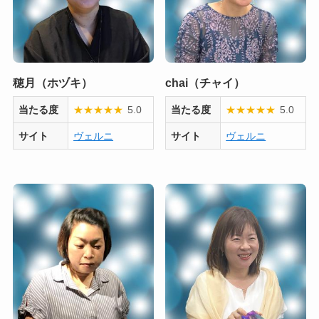
穂月（ホヅキ）
chai（チャイ）
当たる度
★
★
★
★
★
5.0
当たる度
★
★
★
★
★
5.0
サイト
ヴェルニ
サイト
ヴェルニ