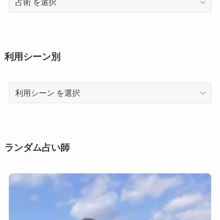
術
利用シーン別
利
用
シ
ー
ン
ランダム占い師