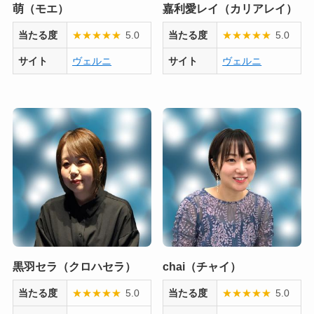
萌（モエ）
嘉利愛レイ（カリアレイ）
当たる度
★
★
★
★
★
5.0
当たる度
★
★
★
★
★
5.0
サイト
ヴェルニ
サイト
ヴェルニ
黒羽セラ（クロハセラ）
chai（チャイ）
当たる度
★
★
★
★
★
5.0
当たる度
★
★
★
★
★
5.0