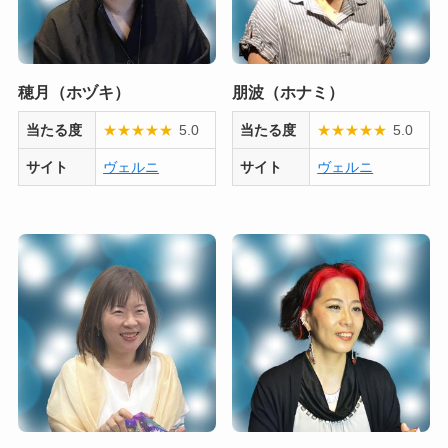
穂月（ホヅキ）
朋波（ホナミ）
当たる度
★
★
★
★
★
5.0
当たる度
★
★
★
★
★
5.0
サイト
ヴェルニ
サイト
ヴェルニ