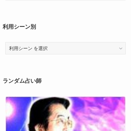
術
利用シーン別
利
用
シ
ー
ン
ランダム占い師