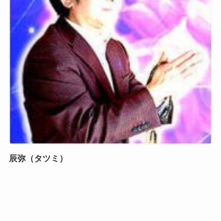
辰弥（タツミ）