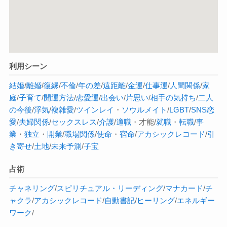
利用シーン
結婚
/
離婚
/
復縁
/
不倫
/
年の差
/
遠距離
/
金運
/
仕事運
/
人間関係
/
家
庭
/
子育て
/
開運方法
/
恋愛運
/
出会い
/
片思い
/
相手の気持ち
/
二人
の今後
/
浮気
/
複雑愛
/
ツインレイ
・
ソウルメイト
/
LGBT
/
SNS恋
愛
/
夫婦関係
/
セックスレス
/
介護
/
適職
・才能/
就職
・
転職
/
事
業
・
独立
・
開業
/
職場関係
/
使命
・
宿命
/
アカシックレコード
/
引
き寄せ
/
土地
/
未来予測
/
子宝
占術
チャネリング
/
スピリチュアル・リーディング
/
マナカード
/
チ
ャクラ
/
アカシックレコード
/
自動書記
/
ヒーリング
/
エネルギー
ワーク
/