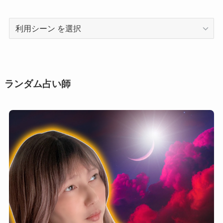
利
用
シ
ー
ン
ランダム占い師