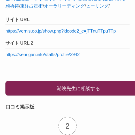
願祈祷
/
東洋占星術
/
オーラ
リーディング
/
ヒーリング
/
サイト URL
https://vernis.co.jp/show.php?idcode2_e=jTTnuTTpuTTp
サイト URL 2
https://senrigan.info/staffs/profile/2942
湖映先生に相談する
口コミ掲示板
2