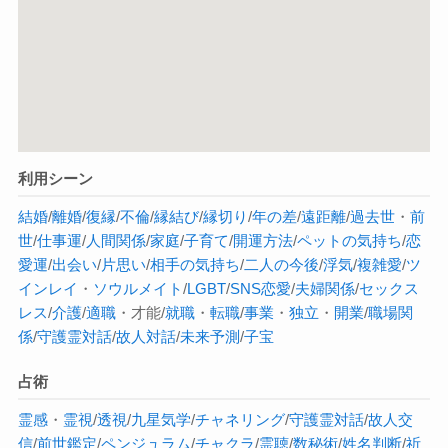
利用シーン
結婚
/
離婚
/
復縁
/
不倫
/
縁結び
/
縁切り
/
年の差
/
遠距離
/
過去世
・
前
世
/
仕事運
/
人間関係
/
家庭
/
子育て
/
開運方法
/
ペットの気持ち
/
恋
愛運
/
出会い
/
片思い
/
相手の気持ち
/
二人の今後
/
浮気
/
複雑愛
/
ツ
インレイ
・
ソウルメイト
/
LGBT
/
SNS恋愛
/
夫婦関係
/
セックス
レス
/
介護
/
適職
・才能/
就職
・
転職
/
事業
・
独立
・
開業
/
職場関
係
/
守護霊対話
/
故人対話
/
未来予測
/
子宝
占術
霊感
・
霊視
/
透視
/
九星気学
/
チャネリング
/
守護霊対話
/
故人交
信
/
前世鑑定
/
ペンジュラム
/
チャクラ
/
霊聴
/
数秘術
/
姓名判断
/
祈