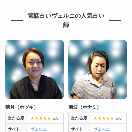
電話占いヴェルニの人気占い
師
穂月（ホヅキ）
朋波（ホナミ）
当たる度
★
★
★
★
★
5.0
当たる度
★
★
★
★
★
5.0
サイト
ヴェルニ
サイト
ヴェルニ