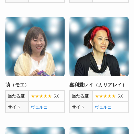
萌（モエ）
嘉利愛レイ（カリアレイ）
当たる度
★
★
★
★
★
5.0
当たる度
★
★
★
★
★
5.0
サイト
ヴェルニ
サイト
ヴェルニ