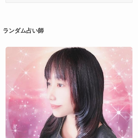
用
シ
ー
ン
ランダム占い師