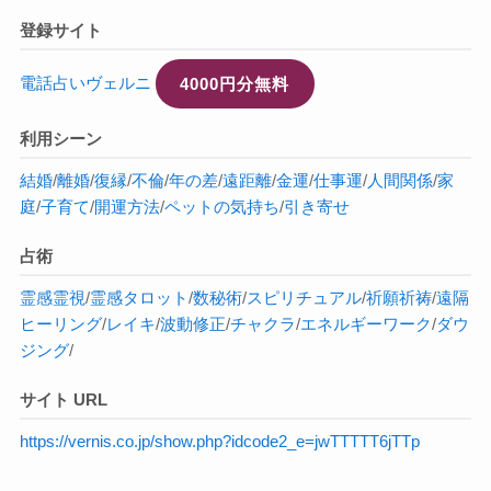
登録サイト
電話占いヴェルニ
4000円分無料
利用シーン
結婚
/
離婚
/
復縁
/
不倫
/
年の差
/
遠距離
/
金運
/
仕事運
/
人間関係
/
家
庭
/
子育て
/
開運方法
/
ペットの気持ち
/
引き寄せ
占術
霊感
霊視
/
霊感タロット
/
数秘術
/
スピリチュアル
/
祈願祈祷
/
遠隔
ヒーリング
/
レイキ
/
波動修正
/
チャクラ
/
エネルギーワーク
/
ダウ
ジング
/
サイト URL
https://vernis.co.jp/show.php?idcode2_e=jwTTTTT6jTTp