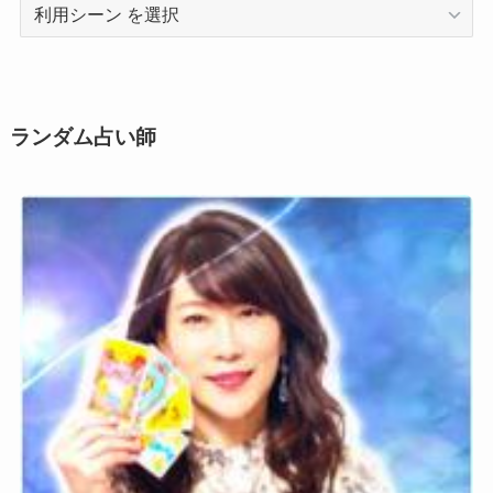
利
用
シ
ー
ン
ランダム占い師