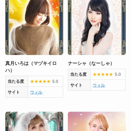
真月いろは（マヅキイロ
ナーシャ（なーしゃ）
ハ）
当たる度
★
★
★
★
★
5.0
当たる度
★
★
★
★
★
5.0
サイト
ウィル
サイト
ウィル