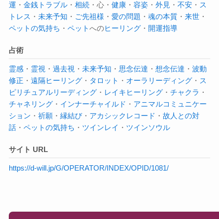
運
・
金銭トラブル
・
相続
・心・
健康
・
容姿
・
外見
・
不安
・
ス
トレス
・
未来予知
・
ご先祖様
・
愛の問題
・
魂の本質
・
来世
・
ペットの気持ち
・
ペット
への
ヒーリング
・
開運指導
占術
霊感
・
霊視
・
過去視
・
未来予知
・
思念伝達
・
想念伝達
・
波動
修正
・
遠隔ヒーリング
・
タロット
・
オーラ
リーディング
・
ス
ピリチュアルリーディング
・
レイキヒーリング
・
チャクラ
・
チャネリング
・
インナーチャイルド
・
アニマルコミュニケー
ション
・
祈願
・
縁結び
・
アカシックレコード
・
故人との対
話
・
ペットの気持ち
・
ツインレイ
・
ツインソウル
サイト URL
https://d-will.jp/G/OPERATOR/INDEX/OPID/1081/