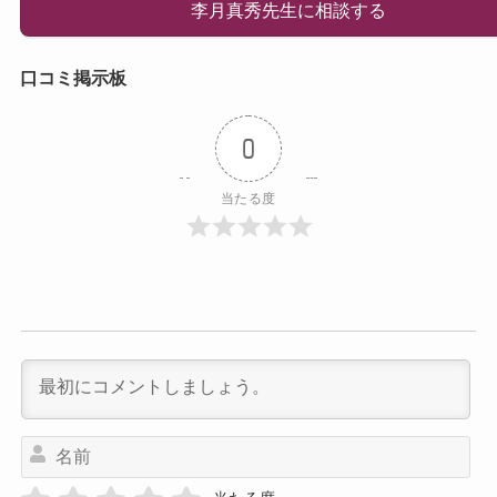
李月真秀先生に相談する
口コミ掲示板
0
当たる度
名
前