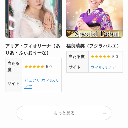
アリア・フィオリーナ（あ
福良晴笑（フクラハルエ）
りあ・ふぃおりーな）
当たる度
★
★
★
★
★
5.0
当たる
★
★
★
★
★
5.0
サイト
ウィル
,
リノア
度
ピュアリ
,
ウィル
,
リ
サイト
ノア
もっと見る