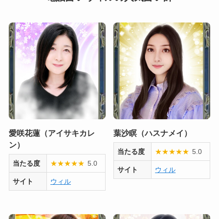
愛咲花蓮（アイサキカレ
葉沙瞑（ハスナメイ）
ン）
当たる度
★
★
★
★
★
5.0
当たる度
★
★
★
★
★
5.0
サイト
ウィル
サイト
ウィル