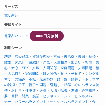
サービス
電話占い
登録サイト
電話占いウィル
3000円分無料
利用シーン
恋愛
・
恋愛成就
・
複雑な恋愛
・
不倫
・
復活愛
・
復縁
・
結婚
・
離婚
・
片思い
・
縁結び
・
浮気
・
人生相談
・
出会い
・
相性
・
男
心
・
女心
・
SEX
・
妊娠
・
人間関係
・
家庭問題
・
夫婦問題
・
相
手の気持ち
・
家族関係
・
対人関係
・
育児
・
子育て
・
シングル
マザーの悩み
・
不妊
・
兄弟姉妹
・
姑
・
嫁
・
婿養子
・
トラウマ
の解消
・
子宝
・
親子の問題
・
引越し
・
転移
・
心のバランス調
整
・
お仕事
・
仕事運
・
適職
・
天職
・
転職
・
進路
・
経営相談
・
夢
・
目標
・
開業
・
廃業
・
ビジネスチャンス
・
ビジネスパート
ナー
・
パワーハラスメント
・
セクシャルハラスメント
・
金