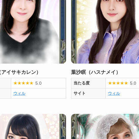
（アイサキカレン）
葉沙瞑（ハスナメイ）
5.0
5.0
★
★
★
★
★
当たる度
★
★
★
★
★
ウィル
サイト
ウィル