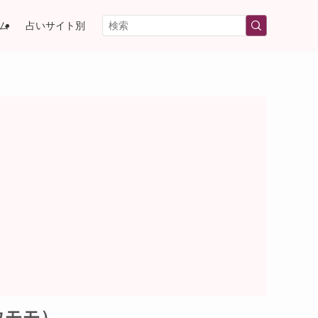
ム
占いサイト別
ウモモ）