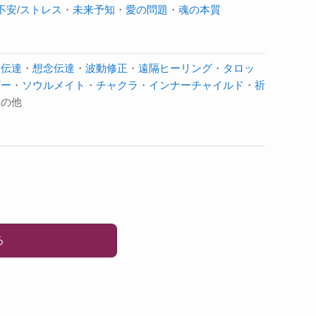
不安
/
ストレス
・
未来予知
・
愛の問題
・
魂の本質
念伝達
・
想念伝達
・
波動修正
・
遠隔ヒーリング
・
タロッ
ギー
・
ソウルメイト
・
チャクラ
・
インナーチャイルド
・
祈
その他
る