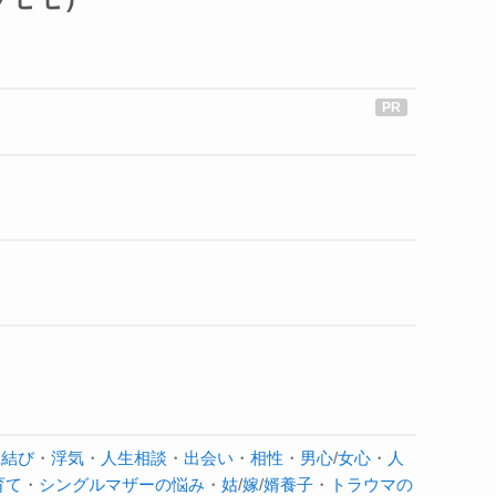
縁結び
・
浮気
・
人生相談
・
出会い
・
相性
・
男心
/
女心
・
人
育て
・
シングルマザーの悩み
・
姑
/
嫁
/
婿養子
・
トラウマの