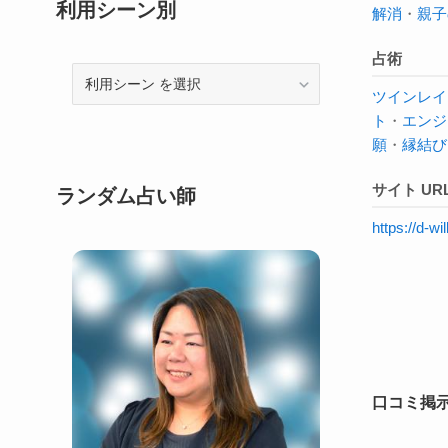
利用シーン別
解消
・
親子
占術
利
ツインレイ
用
ト
・
エンジ
シ
願
・
縁結び
ー
ン
サイト UR
ランダム占い師
https://d-
口コミ掲