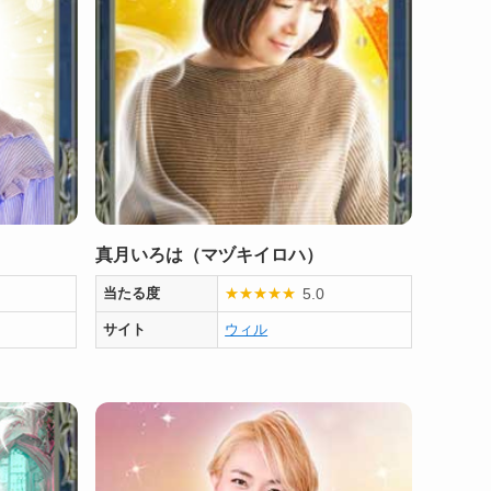
真月いろは（マヅキイロハ）
5.0
当たる度
★
★
★
★
★
サイト
ウィル