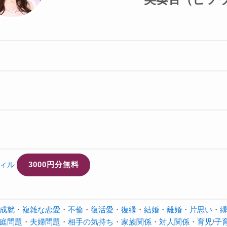
ィル
3000円分無料
成就
・
複雑な恋愛
・
不倫
・
復活愛
・
復縁
・
結婚
・
離婚
・
片思い
・
庭問題
・
夫婦問題
・
相手の気持ち
・
家族関係
・
対人関係
・
育児
/
子