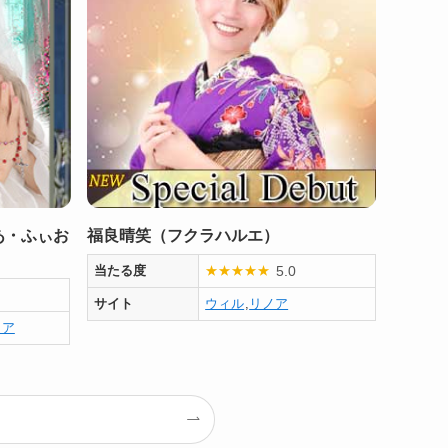
あ・ふぃお
福良晴笑（フクラハルエ）
5.0
当たる度
★
★
★
★
★
サイト
ウィル
,
リノア
ノア