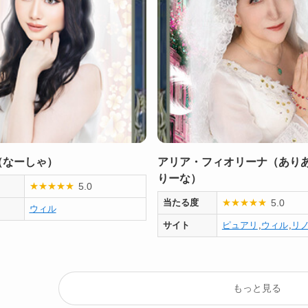
（なーしゃ）
アリア・フィオリーナ（あり
りーな）
5.0
★
★
★
★
★
5.0
当たる度
★
★
★
★
★
ウィル
サイト
ピュアリ
,
ウィル
,
リ
もっと見る