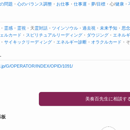
の問題
・
心のバランス調整
・
お仕事
・
仕事運
・
夢
/
目標
・心/
健康
・
・
霊感
・
霊視
・天
霊対話
・
ツインソウル
・
過去視
・
未来予知
・
思
ェルカード
・
スピリチュアルリーディング
・
ダウジング
・
エネル
・
サイキック
リーディング
・
エネルギー診断
・
オラクルカード
・
L
will.jp/G/OPERATOR/INDEX/OPID/1091/
美奏百先生に相談す
示板