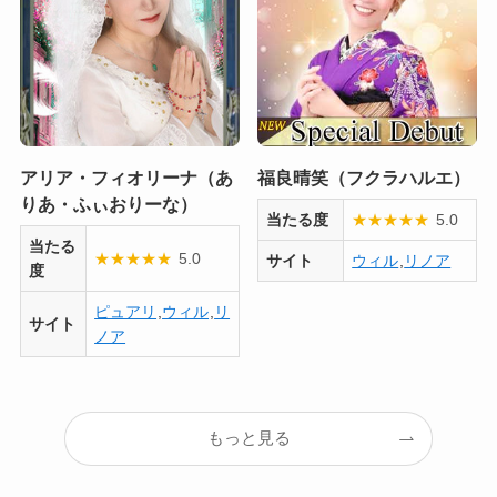
アリア・フィオリーナ（あ
福良晴笑（フクラハルエ）
りあ・ふぃおりーな）
当たる度
★
★
★
★
★
5.0
当たる
★
★
★
★
★
5.0
サイト
ウィル
,
リノア
度
ピュアリ
,
ウィル
,
リ
サイト
ノア
もっと見る