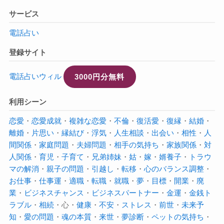
サービス
電話占い
登録サイト
電話占いウィル
3000円分無料
利用シーン
恋愛
・
恋愛成就
・
複雑な恋愛
・
不倫
・
復活愛
・
復縁
・
結婚
・
離婚
・
片思い
・
縁結び
・
浮気
・
人生相談
・
出会い
・
相性
・
人
間関係
・
家庭問題
・
夫婦問題
・
相手の気持ち
・
家族関係
・
対
人関係
・
育児
・
子育て
・
兄弟姉妹
・
姑
・
嫁
・
婿養子
・
トラウ
マの解消
・
親子の問題
・
引越し
・
転移
・
心のバランス調整
・
お仕事
・
仕事運
・
適職
・
転職
・
就職
・
夢
・
目標
・
開業
・
廃
業
・
ビジネスチャンス
・
ビジネスパートナー
・
金運
・
金銭ト
ラブル
・
相続
・心・
健康
・
不安
・
ストレス
・
前世
・
未来予
知
・
愛の問題
・
魂の本質
・
来世
・
夢診断
・
ペットの気持ち
・