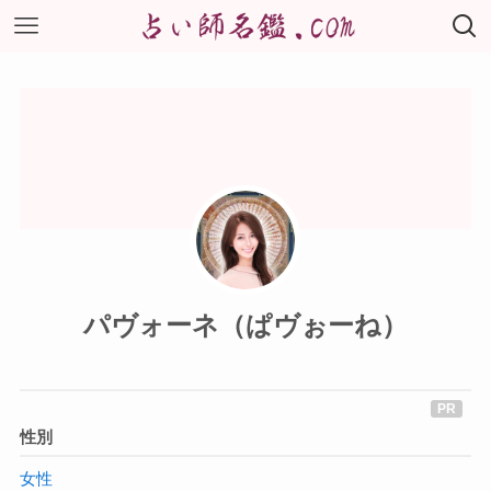
パヴォーネ（ぱヴぉーね）
性別
女性