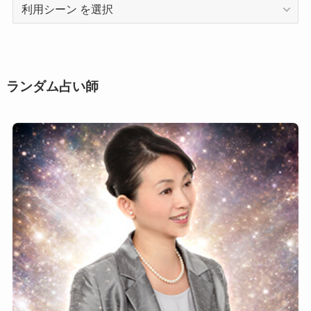
利
用
シ
ー
ン
ランダム占い師