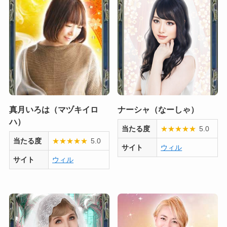
真月いろは（マヅキイロ
ナーシャ（なーしゃ）
ハ）
当たる度
★
★
★
★
★
5.0
当たる度
★
★
★
★
★
5.0
サイト
ウィル
サイト
ウィル