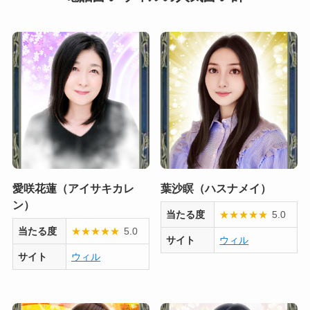
愛咲花蓮（アイサキカレ
葉沙瞑（ハスナメイ）
ン）
当たる度
★
★
★
★
★
5.0
当たる度
★
★
★
★
★
5.0
サイト
ウィル
サイト
ウィル