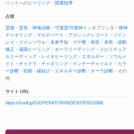
ペット
への
ヒーリング
・
開運指導
占術
霊感
・
霊視
・
神魂召喚
・
守護霊
/
守護神
インタプリンタ・
降神
チャネリング
・
マルチバース
・
アカシックレコード
・
ツイン
レイ
・
ツインソウル
・
未来予知
・
マヤ暦
・
前世
・
来世
・
波動
修正
・
遠隔ヒーリング
・
オーラ
リーディング
・
スピリチュア
ルリーディング
・
レイキヒーリング
・
エネルギー
・
ソウルメ
イト
・
チャクラ
・
チャネリング
・
インナーチャイルド
・
カラ
ー診断
・
祈願
・
縁結び
・
エネルギー診断
・
オーラ診断
・その
他
サイト URL
https://d-will.jp/G/OPERATOR/INDEX/OPID/1068/