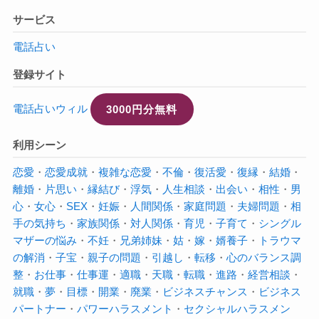
サービス
電話占い
登録サイト
電話占いウィル
3000円分無料
利用シーン
恋愛
・
恋愛成就
・
複雑な恋愛
・
不倫
・
復活愛
・
復縁
・
結婚
・
離婚
・
片思い
・
縁結び
・
浮気
・
人生相談
・
出会い
・
相性
・
男
心
・
女心
・
SEX
・
妊娠
・
人間関係
・
家庭問題
・
夫婦問題
・
相
手の気持ち
・
家族関係
・
対人関係
・
育児
・
子育て
・
シングル
マザーの悩み
・
不妊
・
兄弟姉妹
・
姑
・
嫁
・
婿養子
・
トラウマ
の解消
・
子宝
・
親子の問題
・
引越し
・
転移
・
心のバランス調
整
・
お仕事
・
仕事運
・
適職
・
天職
・
転職
・
進路
・
経営相談
・
就職
・
夢
・
目標
・
開業
・
廃業
・
ビジネスチャンス
・
ビジネス
パートナー
・
パワーハラスメント
・
セクシャルハラスメン