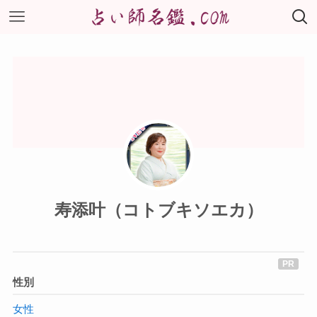
寿添叶（コトブキソエカ）
性別
女性