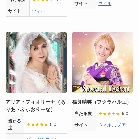
サイト
ウィル
サイト
ウィル
アリア・フィオリーナ（あ
福良晴笑（フクラハルエ）
りあ・ふぃおりーな）
当たる度
★
★
★
★
★
5.0
当たる
★
★
★
★
★
5.0
サイト
ウィル
,
リノア
度