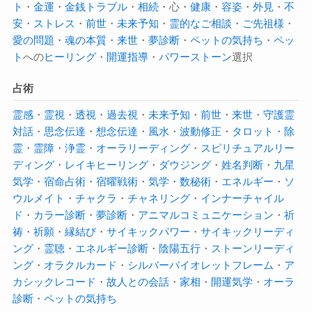
ト
・
金運
・
金銭トラブル
・
相続
・心・
健康
・
容姿
・
外見
・
不
安
・
ストレス
・
前世
・
未来予知
・
霊的なご相談
・
ご先祖様
・
愛の問題
・
魂の本質
・
来世
・
夢診断
・
ペットの気持ち
・
ペッ
ト
への
ヒーリング
・
開運指導
・
パワーストーン
選択
占術
霊感
・
霊視
・
透視
・
過去視
・
未来予知
・
前世
・
来世
・
守護霊
対話
・
思念伝達
・
想念伝達
・
風水
・
波動修正
・
タロット
・
除
霊
・
霊障
・
浄霊
・
オーラ
リーディング
・
スピリチュアルリー
ディング
・
レイキヒーリング
・
ダウジング
・
姓名判断
・
九星
気学
・
宿命占術
・
宿曜戦術
・
気学
・
数秘術
・
エネルギー
・
ソ
ウルメイト
・
チャクラ
・
チャネリング
・
インナーチャイル
ド
・
カラー診断
・
夢診断
・
アニマルコミュニケーション
・
祈
祷
・
祈願
・
縁結び
・
サイキックパワー
・
サイキック
リーディ
ング
・
霊聴
・
エネルギー診断
・
陰陽五行
・
ストーンリーディ
ング
・
オラクルカード
・
シルバーバイオレットフレーム
・
ア
カシックレコード
・
故人との会話
・
家相
・
開運気学
・
オーラ
診断
・
ペットの気持ち