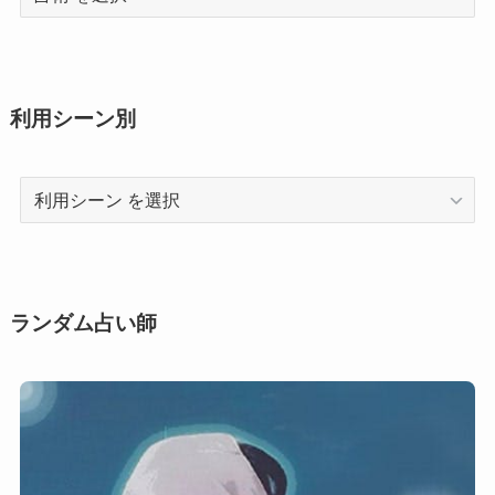
術
利用シーン別
利
用
シ
ー
ン
ランダム占い師