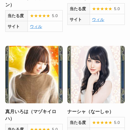
ン）
当たる度
★
★
★
★
★
5.0
当たる度
★
★
★
★
★
5.0
サイト
ウィル
サイト
ウィル
真月いろは（マヅキイロ
ナーシャ（なーしゃ）
ハ）
当たる度
★
★
★
★
★
5.0
当たる度
★
★
★
★
★
5.0