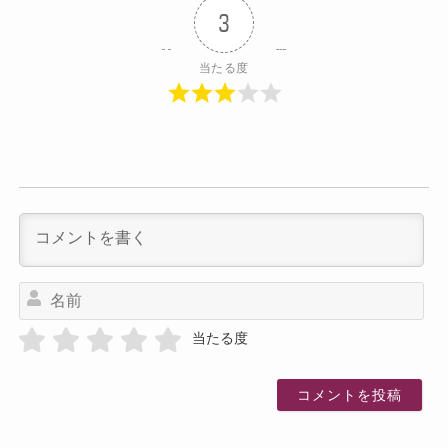
3
当たる度
名
前
当たる度