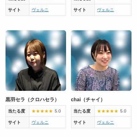
サイト
ヴェルニ
サイト
ヴェルニ
黒羽セラ（クロハセラ）
chai（チャイ）
当たる度
★
★
★
★
★
5.0
当たる度
★
★
★
★
★
5.0
サイト
ヴェルニ
サイト
ヴェルニ