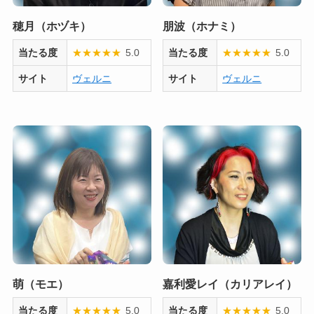
穂月（ホヅキ）
朋波（ホナミ）
当たる度
★
★
★
★
★
5.0
当たる度
★
★
★
★
★
5.0
サイト
ヴェルニ
サイト
ヴェルニ
萌（モエ）
嘉利愛レイ（カリアレイ）
当たる度
★
★
★
★
★
5.0
当たる度
★
★
★
★
★
5.0