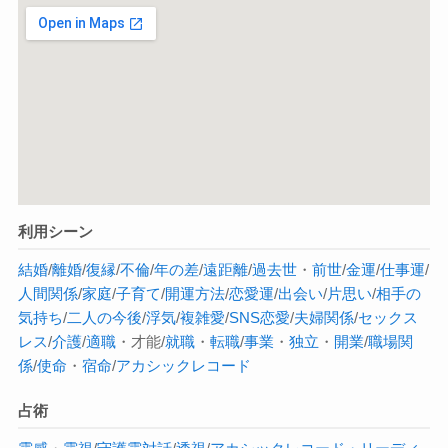
利用シーン
結婚
/
離婚
/
復縁
/
不倫
/
年の差
/
遠距離
/
過去世
・
前世
/
金運
/
仕事運
/
人間関係
/
家庭
/
子育て
/
開運方法
/
恋愛運
/
出会い
/
片思い
/
相手の
気持ち
/
二人の今後
/
浮気
/
複雑愛
/
SNS恋愛
/
夫婦関係
/
セックス
レス
/
介護
/
適職
・才能/
就職
・
転職
/
事業
・
独立
・
開業
/
職場関
係
/
使命
・
宿命
/
アカシックレコード
占術