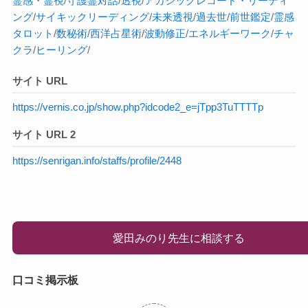
霊感
・
霊視
/
守護霊対話
/
透視
/
アカシックレコード・リーディ
ング
/
サイキック
リーディング
/
未来透視
/
過去世
/
前世鑑定
/
霊感
タロット
/
数秘術
/
西洋占星術
/
波動修正
/
エネルギーワーク
/
チャ
クラ
/
ヒーリング
/
サイト URL
https://vernis.co.jp/show.php?idcode2_e=jTpp3TuTTTTp
サイト URL 2
https://senrigan.info/staffs/profile/2448
愛田みのり先生に相談する
口コミ掲示板