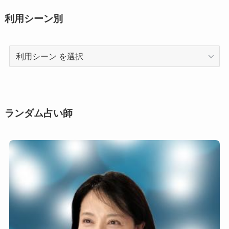
利用シーン別
利
用
シ
ー
ン
ランダム占い師