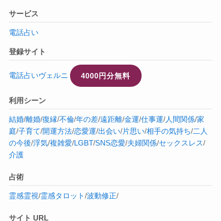
サービス
電話占い
登録サイト
電話占いヴェルニ
4000円分無料
利用シーン
結婚
/
離婚
/
復縁
/
不倫
/
年の差
/
遠距離
/
金運
/
仕事運
/
人間関係
/
家
庭
/
子育て
/
開運方法
/
恋愛運
/
出会い
/
片思い
/
相手の気持ち
/
二人
の今後
/
浮気
/
複雑愛
/
LGBT
/
SNS恋愛
/
夫婦関係
/
セックスレス
/
介護
占術
霊感
霊視
/
霊感タロット
/
波動修正
/
サイト URL