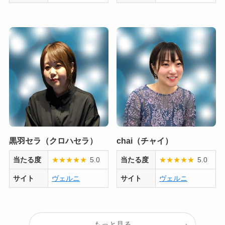
黒羽セラ（クロハセラ）
chai（チャイ）
当たる度
★
★
★
★
★
5.0
当たる度
★
★
★
★
★
5.0
サイト
ヴェルニ
サイト
ヴェルニ
もっと見る