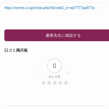
https://vernis.co.jp/show.php?idcode2_e=npTTTTpp6TTp
麝香先生に相談する
口コミ掲示板
0
当たる度