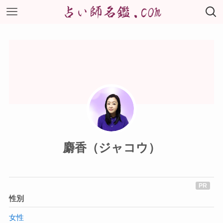
麝香（ジャコウ）
性別
女性