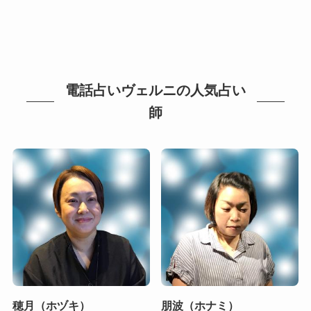
電話占いヴェルニの人気占い
師
穂月（ホヅキ）
朋波（ホナミ）