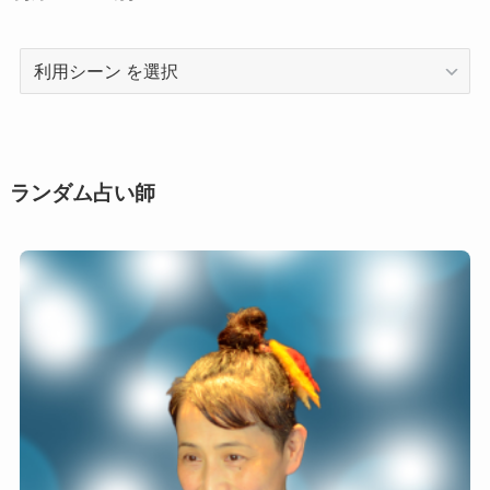
利
用
シ
ー
ン
ランダム占い師