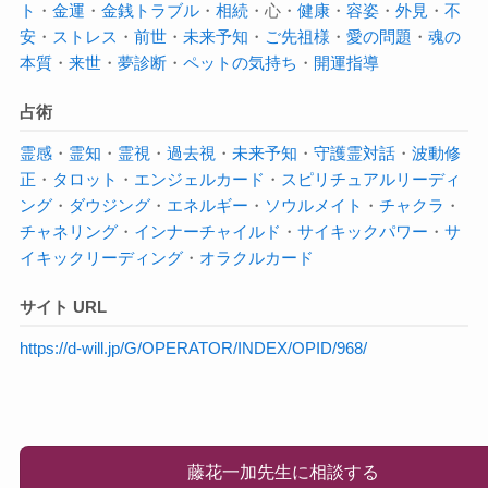
ト
・
金運
・
金銭トラブル
・
相続
・心・
健康
・
容姿
・
外見
・
不
安
・
ストレス
・
前世
・
未来予知
・
ご先祖様
・
愛の問題
・
魂の
本質
・
来世
・
夢診断
・
ペットの気持ち
・
開運指導
占術
霊感
・
霊知
・
霊視
・
過去視
・
未来予知
・
守護霊対話
・
波動修
正
・
タロット
・
エンジェルカード
・
スピリチュアルリーディ
ング
・
ダウジング
・
エネルギー
・
ソウルメイト
・
チャクラ
・
チャネリング
・
インナーチャイルド
・
サイキックパワー
・
サ
イキック
リーディング
・
オラクルカード
サイト URL
https://d-will.jp/G/OPERATOR/INDEX/OPID/968/
藤花一加先生に相談する