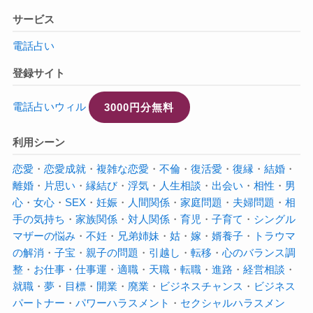
サービス
電話占い
登録サイト
電話占いウィル
3000円分無料
利用シーン
恋愛
・
恋愛成就
・
複雑な恋愛
・
不倫
・
復活愛
・
復縁
・
結婚
・
離婚
・
片思い
・
縁結び
・
浮気
・
人生相談
・
出会い
・
相性
・
男
心
・
女心
・
SEX
・
妊娠
・
人間関係
・
家庭問題
・
夫婦問題
・
相
手の気持ち
・
家族関係
・
対人関係
・
育児
・
子育て
・
シングル
マザーの悩み
・
不妊
・
兄弟姉妹
・
姑
・
嫁
・
婿養子
・
トラウマ
の解消
・
子宝
・
親子の問題
・
引越し
・
転移
・
心のバランス調
整
・
お仕事
・
仕事運
・
適職
・
天職
・
転職
・
進路
・
経営相談
・
就職
・
夢
・
目標
・
開業
・
廃業
・
ビジネスチャンス
・
ビジネス
パートナー
・
パワーハラスメント
・
セクシャルハラスメン