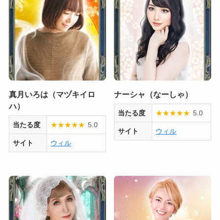
真月いろは（マヅキイロ
ナーシャ（なーしゃ）
ハ）
当たる度
★
★
★
★
★
5.0
当たる度
★
★
★
★
★
5.0
サイト
ウィル
サイト
ウィル