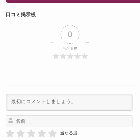
口コミ掲示板
0
当たる度
名
前
当たる度