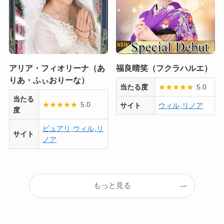
アリア・フィオリーナ（あ
福良晴笑（フクラハルエ）
りあ・ふぃおりーな）
当たる度
★
★
★
★
★
5.0
当たる
★
★
★
★
★
5.0
サイト
ウィル
,
リノア
度
ピュアリ
,
ウィル
,
リ
サイト
ノア
もっと見る