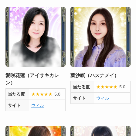
愛咲花蓮（アイサキカレ
葉沙瞑（ハスナメイ）
ン）
当たる度
★
★
★
★
★
5.0
当たる度
★
★
★
★
★
5.0
サイト
ウィル
サイト
ウィル