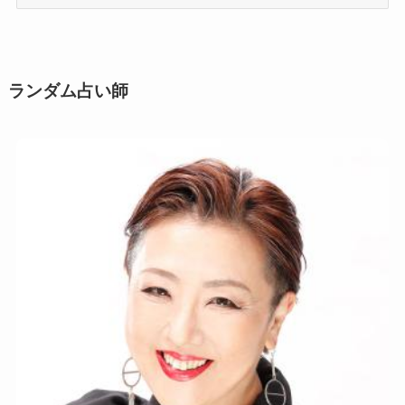
用
シ
ー
ン
ランダム占い師