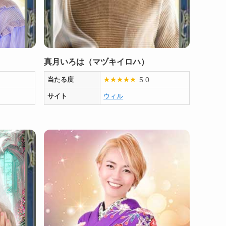
真月いろは（マヅキイロハ）
5.0
当たる度
★
★
★
★
★
サイト
ウィル