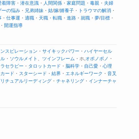
愛着障害
・
潜在意識
・
人間関係
・
家庭問題
・
毒親
・
夫婦
ザーの悩み
・
兄弟姉妹
・
姑
/
嫁
/
婿養子
・
トラウマの解消
・
事
・
仕事運
・
適職
・
天職
・
転職
・
進路
・
就職
・
夢
/
目標
・
・
開運指導
インスピレーション
・
サイキックパワー
・
ハイヤーセル
ウル
・
ソウルメイト
、
ツインフレーム
・ホ,
オポノポノ
・
クラセラピー
・
タロットカード
・
脳科学
・
自己愛
・
心理
神カード
・
スターシード
・
結界
・
エネルギーワーク
・
音叉
ピリチュアルリーディング
・
チャネリング
・
インナーチャ