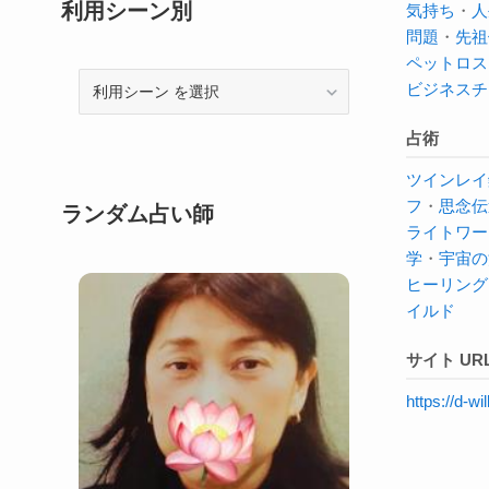
利用シーン別
気持ち
・
人
問題
・
先祖
ペットロス
利
ビジネスチ
用
シ
占術
ー
ツインレイ
ン
フ
・
思念伝
ランダム占い師
ライトワー
学
・
宇宙の
ヒーリング
イルド
サイト UR
https://d-