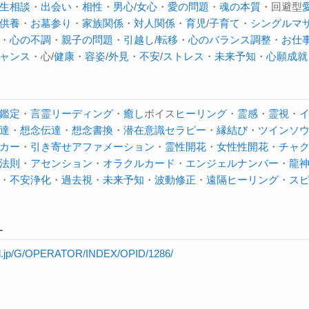
生相談
・
出会い
・
相性
・
男心
/
女心
・
愛の問題
・
魂の本質
・回避型
供養
・
お墓参り
・
家族関係
・
対人関係
・
育児
/
子育て
・
シングルマ
・
心の不調
・
親子の問題
・
引越し
/
転移
・
心のバランス調整
・
お仕
ャンス
・心/
健康
・
容姿
/
外見
・
不安
/
ストレス
・
未来予知
・
心願成就
鑑定
・
言霊
リーディング
・
癒し
ボイス
ヒーリング
・
霊感
・
霊視
・
達
・
想念伝達
・
想念書換
・
潜在意識セラピー
・
縁結び
・
ツインソ
カー
・
引き寄せ
アファメーション
・
霊性開花
・
女性性開花
・
チャ
法則
・
アセンション
・
オラクルカード
・
エンジェルナンバー
・
龍
・
不安
浄化
・
過去視
・
未来予知
・
波動修正
・
遠隔ヒーリング
・
ス
L
will.jp/G/OPERATOR/INDEX/OPID/1286/