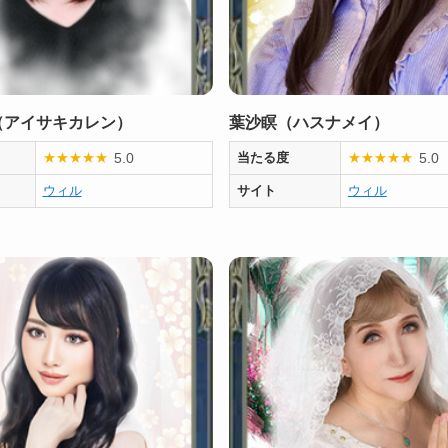
（アイサキカレン）
葉沙瞑（ハスナメイ）
5.0
5.0
★
★
★
★
★
当たる度
★
★
★
★
★
ウィル
サイト
ウィル