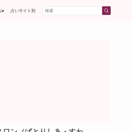
ム
占いサイト別
スワン（ぱとりしあ・すわ