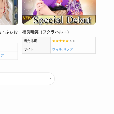
あ・ふぃお
福良晴笑（フクラハルエ）
5.0
当たる度
★
★
★
★
★
サイト
ウィル
,
リノア
ノア