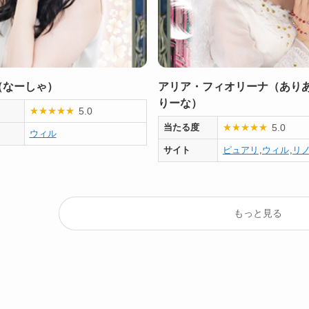
（なーしゃ）
アリア・フィオリーナ（あり
りーな）
5.0
★
★
★
★
★
5.0
当たる度
★
★
★
★
★
ウィル
サイト
ピュアリ
,
ウィル
,
リ
もっと見る